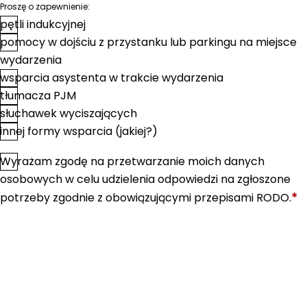
Proszę o zapewnienie:
pętli indukcyjnej
pomocy w dojściu z przystanku lub parkingu na miejsce
wydarzenia
wsparcia asystenta w trakcie wydarzenia
tłumacza PJM
słuchawek wyciszających
innej formy wsparcia (jakiej?)
Wyrażam zgodę na przetwarzanie moich danych
*
Zgoda
osobowych w celu udzielenia odpowiedzi na zgłoszone
*
potrzeby zgodnie z obowiązującymi przepisami RODO.