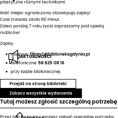
plastyczne różnymi technikami.
Ilość miejsc ograniczona, obowiązują zapisy!
Czas trwania: około 60 minut.
Dzieci poniżej 7 roku życia zapraszamy pod opieką
rodziców!
Zapisy:
mailowe:
filianr1@bibliotekagdynia.pl
AKTUALNOŚCI
telefoniczne:
58 625 08 16
przy ladzie bibliotecznej
Przejdź na stronę biblioteki
Zobacz wszystkie wydarzenia
Tutaj możesz zgłosić szczególną potrzebę
Przez ten formularz możesz zgłosić specjalne potrzeby