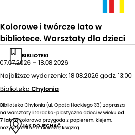
Kolorowe i twórcze lato w
bibliotece. Warsztaty dla dzieci
BIBLIOTEKI
07.07.2026 – 18.08.2026
Najbliższe wydarzenie: 18.08.2026 godz. 13:00
Biblioteka
Chylonia
Biblioteka Chylonia (ul. Opata Hackiego 33) zaprasza
na warsztaty literacko-plastyczne dzieci w wieku
od
7 lat
, to kolorowa przygoda z papierem, klejem,
JAK DOJECHAĆ
nożyczkami oraz ciekawą książką.