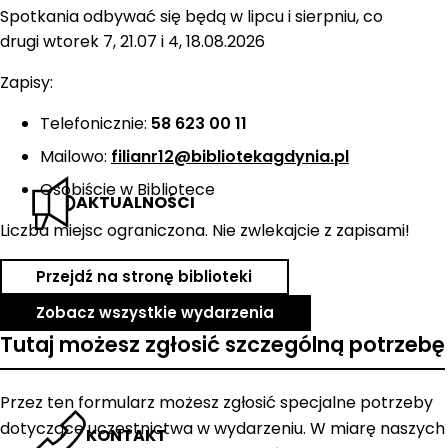
Spotkania odbywać się będą w lipcu i sierpniu, co
drugi wtorek 7, 21.07 i 4, 18.08.2026
Zapisy:
Telefonicznie:
58 623 00 11
Mailowo:
filianr12@bibliotekagdynia.pl
Osobiście w Bibliotece
AKTUALNOŚCI
Liczba miejsc ograniczona. Nie zwlekajcie z zapisami!
Przejdź na stronę biblioteki
Zobacz wszystkie wydarzenia
Tutaj możesz zgłosić szczególną potrzebę
Przez ten formularz możesz zgłosić specjalne potrzeby
dotyczące uczestnictwa w wydarzeniu. W miarę naszych
KONTAKT