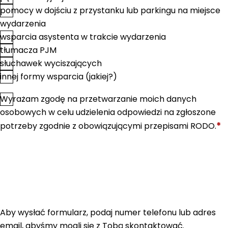
pomocy w dojściu z przystanku lub parkingu na miejsce
wydarzenia
wsparcia asystenta w trakcie wydarzenia
tłumacza PJM
słuchawek wyciszających
innej formy wsparcia (jakiej?)
Wyrażam zgodę na przetwarzanie moich danych
*
Zgoda
osobowych w celu udzielenia odpowiedzi na zgłoszone
*
potrzeby zgodnie z obowiązującymi przepisami RODO.
Aby wysłać formularz, podaj numer telefonu lub adres
email, abyśmy mogli się z Tobą skontaktować.