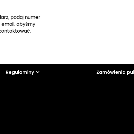
larz, podaj numer
s email, abyśmy
skontaktować.
Regulaminy
Zamówienia pu