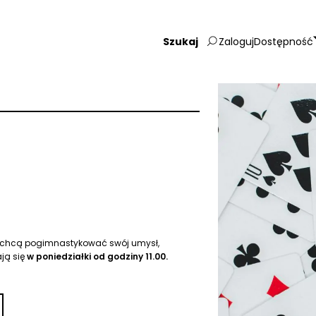
Zaloguj
Dostępność
Wpisz
szukaną
frazę:
zy chcą pogimnastykować swój umysł,
ją się
w poniedziałki od godziny 11.00.