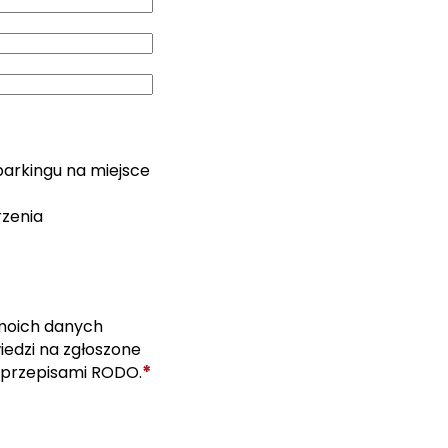
parkingu na miejsce
rzenia
moich danych
edzi na zgłoszone
*
 przepisami RODO.