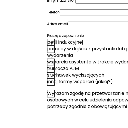
*
Imię i nazwisko
Telefon
Adres email
Proszę o zapewnienie:
pętli indukcyjnej
pomocy w dojściu z przystanku lub 
wydarzenia
wsparcia asystenta w trakcie wyda
tłumacza PJM
słuchawek wyciszających
innej formy wsparcia (jakiej?)
Wyrażam zgodę na przetwarzanie 
*
Zgoda
osobowych w celu udzielenia odpowi
potrzeby zgodnie z obowiązującymi