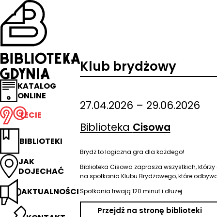
Przejdź
na
stronę
główną
Biblioteka
Gdynia
Klub brydżowy
KATALOG
ONLINE
27.04.2026 – 29.06.2026
LECIE
Biblioteka
Cisowa
BIBLIOTEKI
Brydż to logiczna gra dla każdego!
JAK
Biblioteka Cisowa zaprasza wszystkich, któr
DOJECHAĆ
na spotkania Klubu Brydżowego, które odbywa
AKTUALNOŚCI
Spotkania trwają 120 minut i dłużej.
Przejdź na stronę biblioteki