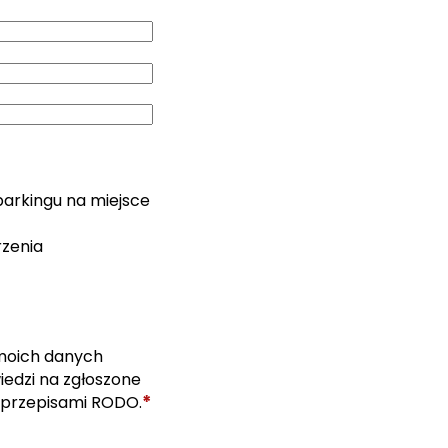
parkingu na miejsce
rzenia
moich danych
edzi na zgłoszone
*
 przepisami RODO.