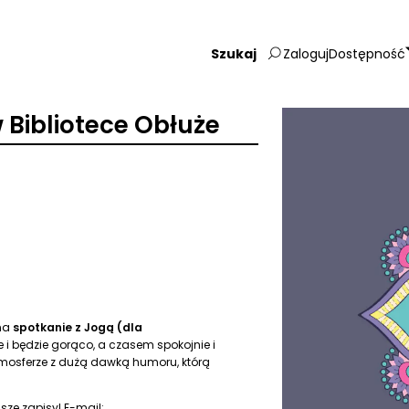
Zaloguj
Dostępność
Wpisz
szukaną
frazę:
 Bibliotece Obłuże
 na
spotkanie z Jogą (dla
i będzie gorąco, a czasem spokojnie i
tmosferze z dużą dawką humoru, którą
sze zapisy! E-mail: