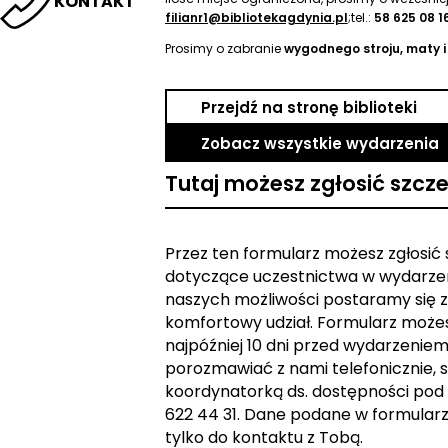
KONTAKT
filianr1@bibliotekagdynia.pl
;tel.:
58 625 08 1
Prosimy o zabranie
wygodnego stroju, maty 
Przejdź na stronę biblioteki
Zobacz wszystkie wydarzenia
Tutaj możesz zgłosić szcz
Przez ten formularz możesz zgłosić
dotyczące uczestnictwa w wydarzen
naszych możliwości postaramy się z
komfortowy udział. Formularz może
najpóźniej 10 dni przed wydarzeniem. 
porozmawiać z nami telefonicznie, s
koordynatorką ds. dostępności pod
622 44 31. Dane podane w formular
tylko do kontaktu z Tobą.