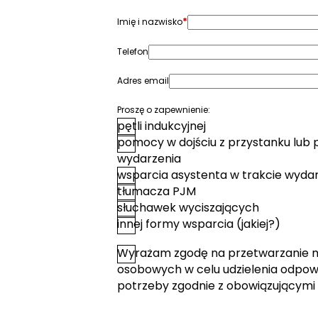
*
Imię i nazwisko
Telefon
Adres email
Proszę o zapewnienie:
pętli indukcyjnej
pomocy w dojściu z przystanku lub 
wydarzenia
wsparcia asystenta w trakcie wyda
tłumacza PJM
słuchawek wyciszających
innej formy wsparcia (jakiej?)
Wyrażam zgodę na przetwarzanie 
*
Zgoda
osobowych w celu udzielenia odpowi
potrzeby zgodnie z obowiązującymi