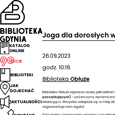
Przejdź
na
stronę
główną
Biblioteka
Gdynia
Joga dla dorosłych w
KATALOG
ONLINE
26.09.2023
LECIE
godz. 10:16
BIBLIOTEKI
Biblioteka
Obłuże
JAK
DOJECHAĆ
Biblioteka Obłuże zaprasza osoby pełnoletnie
początkujących)
– poćwiczymy dynamicznie 
AKTUALNOŚCI
relaksująco. Wszystko odbędzie się w miłej a
zagwarantuje nam Agata!
Ilość miejsc ograniczona, prosimy o wcześniej