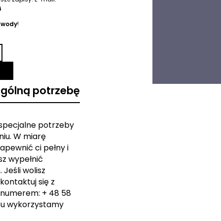
6
i wody
!
ególną potrzebę
 specjalne potrzeby
iu. W miarę
apewnić ci pełny i
sz wypełnić
Jeśli wolisz
kontaktuj się z
 numerem: + 48 58
zu wykorzystamy