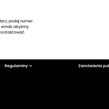
larz, podaj numer
s email, abyśmy
skontaktować.
Regulaminy
Zamówienia pu