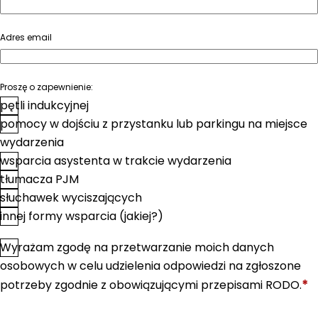
Adres email
Proszę o zapewnienie:
pętli indukcyjnej
pomocy w dojściu z przystanku lub parkingu na miejsce
wydarzenia
wsparcia asystenta w trakcie wydarzenia
tłumacza PJM
słuchawek wyciszających
innej formy wsparcia (jakiej?)
Wyrażam zgodę na przetwarzanie moich danych
*
Zgoda
osobowych w celu udzielenia odpowiedzi na zgłoszone
*
potrzeby zgodnie z obowiązującymi przepisami RODO.