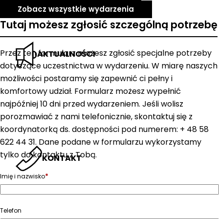
Zobacz wszystkie wydarzenia
Tutaj możesz zgłosić szczególną potrzebę
Przez ten formularz możesz zgłosić specjalne potrzeby
AKTUALNOŚCI
dotyczące uczestnictwa w wydarzeniu. W miarę naszych
możliwości postaramy się zapewnić ci pełny i
komfortowy udział. Formularz możesz wypełnić
najpóźniej 10 dni przed wydarzeniem. Jeśli wolisz
porozmawiać z nami telefonicznie, skontaktuj się z
koordynatorką ds. dostępności pod numerem: + 48 58
622 44 31. Dane podane w formularzu wykorzystamy
tylko do kontaktu z Tobą.
KONTAKT
*
Imię i nazwisko
Telefon