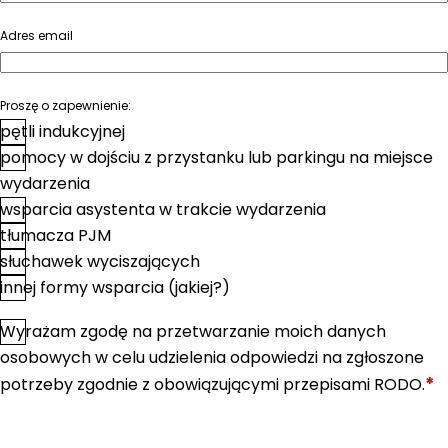
Adres email
Proszę o zapewnienie:
pętli indukcyjnej
pomocy w dojściu z przystanku lub parkingu na miejsce
wydarzenia
wsparcia asystenta w trakcie wydarzenia
tłumacza PJM
słuchawek wyciszających
innej formy wsparcia (jakiej?)
Wyrażam zgodę na przetwarzanie moich danych
*
Zgoda
osobowych w celu udzielenia odpowiedzi na zgłoszone
*
potrzeby zgodnie z obowiązującymi przepisami RODO.