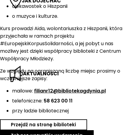
JAK DOJECHAĆ
ciekawostek o Hiszpanii
o muzyce i kulturze.
Kurs prowadzi Aida, wolontariuszka z Hiszpanii, która
przyjechała w ramach projektu
#EuropejskiKorpusSolidarności, a jej pobyt u nas
możliwy jest dzięki współpracy biblioteki z Centrum
Współpracy Młodzieży.
Ze względu na ograniczoną liczbę miejsc prosimy o
AKTUALNOŚCI
wcześniejsze zapisy:
mailowe:
filianr12@bibliotekagdynia.pl
telefoniczne:
58 623 00 11
przy ladzie bibliotecznej
Przejdź na stronę biblioteki