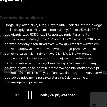
Zamówienia publiczne
Droga Użytkowniczko, Drogi Użytkowniku portalu internetowego
bibliotekagdynia.pl Uprzejmie informujemy, że od 25 maja 2018 r.
obowiązuje tzw. RODO, czyli Rozporządzenie Parlamentu
Projekty
Europejskiego i Rady (UE) 2016/679 z dnia 27 kwietnia 2016 r. w
sprawie ochrony osób fizycznych w związku z przetwarzaniem
danych osobowych i w sprawie swobodnego przepływu takich
Partnerzy
danych oraz uchylenia dyrektywy 95/46/WE. Nowe prawo
Rozmiar
wprowadza zmiany w zasadach regulujących przetwarzanie
domyślna czcionka
A
danych osobowych. Szczegółowe zapisy znajdziesz w nowej
czcionki
większa czcionka
A
KONTRAST:
ZWIĘKSZ
polityce prywatności portalu internetowego bibliotekagdynia.pl.
duża czcionka
Jednocześnie informujemy, że Państwa dane są przetwarzane w
A
ODSTĘPY
sposób bezpieczny, z należytą starannością i zgodnie z
W
obowiązującymi przepisami.
TEKŚCIE:
OK
Polityka prywatności
Zaloguj
Dostępność