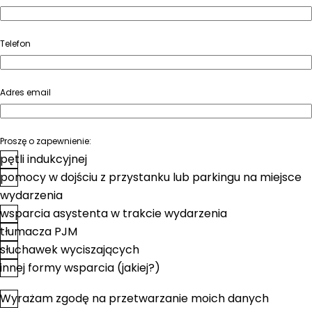
Telefon
Adres email
Proszę o zapewnienie:
pętli indukcyjnej
pomocy w dojściu z przystanku lub parkingu na miejsce
wydarzenia
wsparcia asystenta w trakcie wydarzenia
tłumacza PJM
słuchawek wyciszających
innej formy wsparcia (jakiej?)
Wyrażam zgodę na przetwarzanie moich danych
*
Zgoda