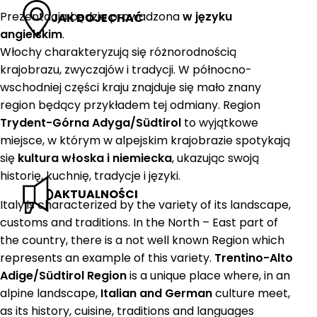
Prezentacja będzie prowadzona
w języku
JAK DOJECHAĆ
angielskim
.
Włochy charakteryzują się różnorodnością
krajobrazu, zwyczajów i tradycji. W północno-
wschodniej części kraju znajduje się mało znany
region będący przykładem tej odmiany. Region
Trydent-Górna Adyga/Südtirol
to wyjątkowe
miejsce, w którym w alpejskim krajobrazie spotykają
się
kultura włoska i niemiecka
, ukazując swoją
historię, kuchnię, tradycje i języki.
AKTUALNOŚCI
Italy is characterized by the variety of its landscape,
customs and traditions. In the North – East part of
the country, there is a not well known Region which
represents an example of this variety.
Trentino-Alto
Adige/Südtirol Region
is a unique place where, in an
alpine landscape,
Italian and German
culture meet,
as its history, cuisine, traditions and languages