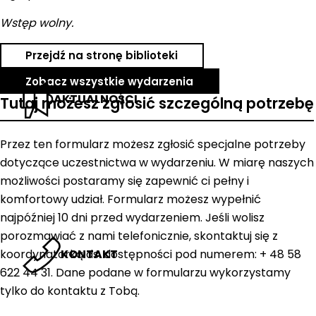
Wstęp wolny.
Przejdź na stronę biblioteki
Zobacz wszystkie wydarzenia
AKTUALNOŚCI
Tutaj możesz zgłosić szczególną potrzebę
Przez ten formularz możesz zgłosić specjalne potrzeby
dotyczące uczestnictwa w wydarzeniu. W miarę naszych
możliwości postaramy się zapewnić ci pełny i
komfortowy udział. Formularz możesz wypełnić
najpóźniej 10 dni przed wydarzeniem. Jeśli wolisz
porozmawiać z nami telefonicznie, skontaktuj się z
KONTAKT
koordynatorką ds. dostępności pod numerem: + 48 58
622 44 31. Dane podane w formularzu wykorzystamy
tylko do kontaktu z Tobą.