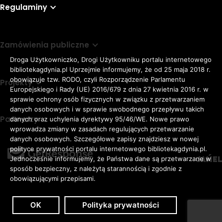
Regulaminy
Zamówienia publiczne
Droga Użytkowniczko, Drogi Użytkowniku portalu internetowego
bibliotekagdynia.pl Uprzejmie informujemy, że od 25 maja 2018 r.
obowiązuje tzw. RODO, czyli Rozporządzenie Parlamentu
Projekty
Europejskiego i Rady (UE) 2016/679 z dnia 27 kwietnia 2016 r. w
sprawie ochrony osób fizycznych w związku z przetwarzaniem
danych osobowych i w sprawie swobodnego przepływu takich
Partnerzy
danych oraz uchylenia dyrektywy 95/46/WE. Nowe prawo
Rozmiar
wprowadza zmiany w zasadach regulujących przetwarzanie
domyślna czcionka
A
danych osobowych. Szczegółowe zapisy znajdziesz w nowej
czcionki
większa czcionka
A
KONTRAST:
ZWIĘKSZ
polityce prywatności portalu internetowego bibliotekagdynia.pl.
duża czcionka
Jednocześnie informujemy, że Państwa dane są przetwarzane w
A
ODSTĘPY
sposób bezpieczny, z należytą starannością i zgodnie z
W
obowiązującymi przepisami.
TEKŚCIE:
OK
Polityka prywatności
Zaloguj
Dostępność