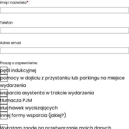
*
Imię i nazwisko
Telefon
Adres email
Proszę o zapewnienie:
pętli indukcyjnej
pomocy w dojściu z przystanku lub parkingu na miejsce
wydarzenia
wsparcia asystenta w trakcie wydarzenia
tłumacza PJM
słuchawek wyciszających
innej formy wsparcia (jakiej?)
Wyrażam zgodę na przetwarzanie moich danych
*
Zgoda