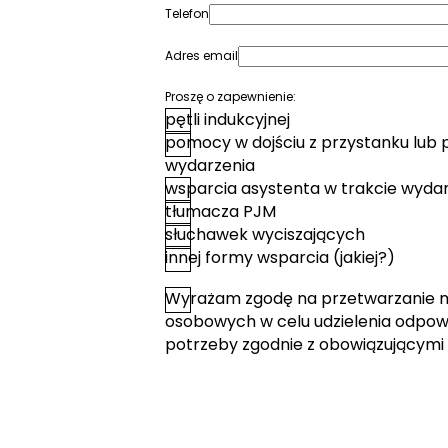
Telefon
Adres email
Proszę o zapewnienie:
pętli indukcyjnej
pomocy w dojściu z przystanku lub 
wydarzenia
wsparcia asystenta w trakcie wyda
tłumacza PJM
słuchawek wyciszających
innej formy wsparcia (jakiej?)
Wyrażam zgodę na przetwarzanie 
*
Zgoda
osobowych w celu udzielenia odpowi
potrzeby zgodnie z obowiązującymi