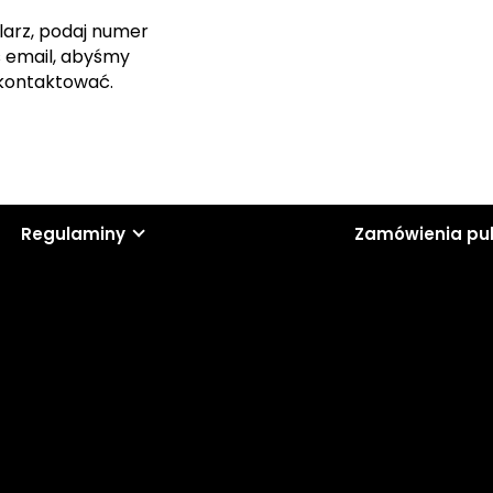
larz, podaj numer
s email, abyśmy
skontaktować.
Regulaminy
Zamówienia pu