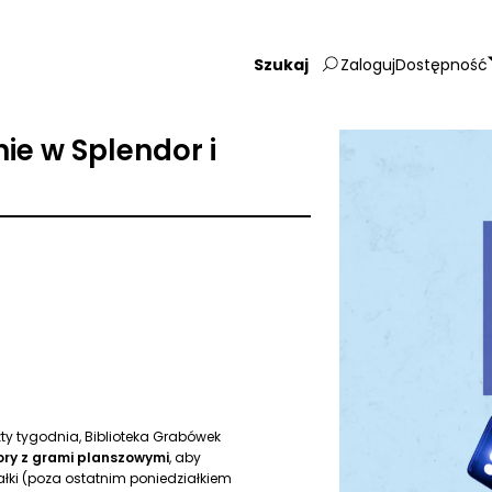
Zaloguj
Dostępność
Wpisz
szukaną
frazę:
e w Splendor i
zty tygodnia, Biblioteka Grabówek
ory z grami planszowymi
, aby
łki (poza ostatnim poniedziałkiem