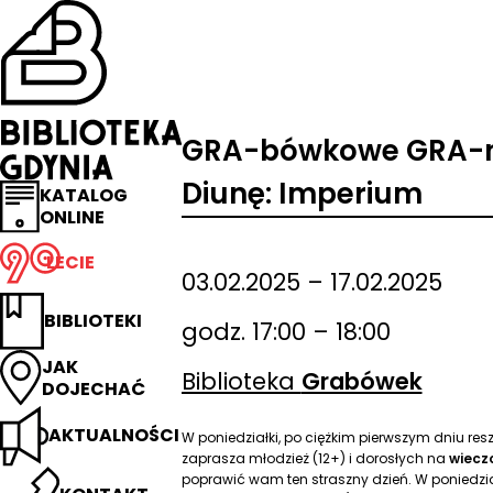
Przejdź
na
stronę
główną
Biblioteka
Gdynia
GRA-bówkowe GRA-ni
Diunę: Imperium
KATALOG
ONLINE
LECIE
03.02.2025 – 17.02.2025
BIBLIOTEKI
godz. 17:00 – 18:00
JAK
Biblioteka
Grabówek
DOJECHAĆ
AKTUALNOŚCI
W poniedziałki, po ciężkim pierwszym dniu res
zaprasza młodzież (12+) i dorosłych na
wiecz
poprawić wam ten straszny dzień. W poniedzia