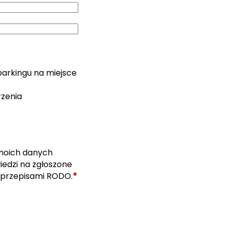
parkingu na miejsce
rzenia
moich danych
edzi na zgłoszone
*
 przepisami RODO.