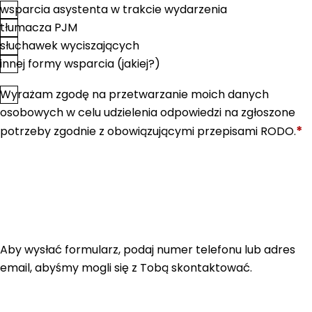
wsparcia asystenta w trakcie wydarzenia
tłumacza PJM
słuchawek wyciszających
innej formy wsparcia (jakiej?)
Wyrażam zgodę na przetwarzanie moich danych
*
Zgoda
osobowych w celu udzielenia odpowiedzi na zgłoszone
*
potrzeby zgodnie z obowiązującymi przepisami RODO.
Aby wysłać formularz, podaj numer telefonu lub adres
email, abyśmy mogli się z Tobą skontaktować.