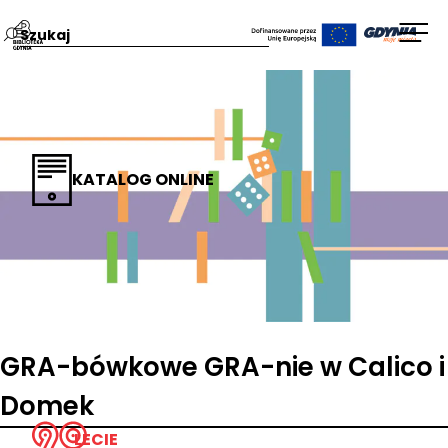
Przejdź
Wpisz
Otw
na
szukaną
men
stronę
frazę:
główną
Biblioteka
Gdynia
KATALOG ONLINE
GRA-bówkowe GRA-nie w Calico i
Domek
LECIE