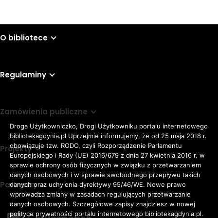
O bibliotece
Regulaminy
Zamówienia publiczne
Droga Użytkowniczko, Drogi Użytkowniku portalu internetowego
bibliotekagdynia.pl Uprzejmie informujemy, że od 25 maja 2018 r.
obowiązuje tzw. RODO, czyli Rozporządzenie Parlamentu
Projekty
Europejskiego i Rady (UE) 2016/679 z dnia 27 kwietnia 2016 r. w
sprawie ochrony osób fizycznych w związku z przetwarzaniem
danych osobowych i w sprawie swobodnego przepływu takich
Partnerzy
danych oraz uchylenia dyrektywy 95/46/WE. Nowe prawo
Rozmiar
wprowadza zmiany w zasadach regulujących przetwarzanie
domyślna czcionka
A
danych osobowych. Szczegółowe zapisy znajdziesz w nowej
czcionki
większa czcionka
A
KONTRAST:
ZWIĘKSZ
polityce prywatności portalu internetowego bibliotekagdynia.pl.