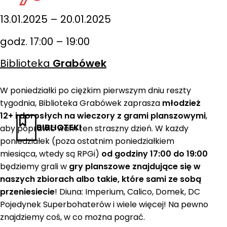
13.01.2025 – 20.01.2025
godz. 17:00 – 19:00
Biblioteka
Grabówek
W poniedziałki po ciężkim pierwszym dniu reszty
tygodnia, Biblioteka Grabówek zaprasza
młodzież
12+ i dorosłych na wieczory z grami planszowymi
,
BIBLIOTEKI
aby poprawić wam ten straszny dzień. W każdy
poniedziałek (poza ostatnim poniedziałkiem
miesiąca, wtedy są RPGi)
od godziny 17:00 do 19:00
będziemy grali w
gry planszowe znajdujące się w
naszych zbiorach albo takie, które sami ze sobą
przeniesiecie
! Diuna: Imperium, Calico, Domek, DC
Pojedynek Superbohaterów i wiele więcej! Na pewno
znajdziemy coś, w co można pograć.