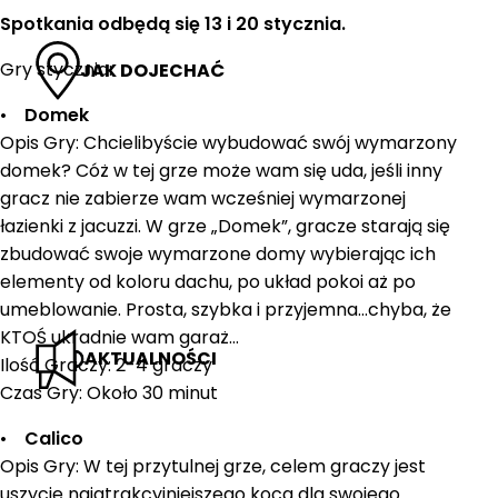
Spotkania odbędą się 13 i 20 stycznia.
Gry stycznia:
JAK DOJECHAĆ
•
Domek
Opis Gry: Chcielibyście wybudować swój wymarzony
domek? Cóż w tej grze może wam się uda, jeśli inny
gracz nie zabierze wam wcześniej wymarzonej
łazienki z jacuzzi. W grze „Domek”, gracze starają się
zbudować swoje wymarzone domy wybierając ich
elementy od koloru dachu, po układ pokoi aż po
umeblowanie. Prosta, szybka i przyjemna…chyba, że
KTOŚ ukradnie wam garaż…
AKTUALNOŚCI
Ilość Graczy: 2-4 graczy
Czas Gry: Około 30 minut
•
Calico
Opis Gry: W tej przytulnej grze, celem graczy jest
uszycie najatrakcyjniejszego koca dla swojego