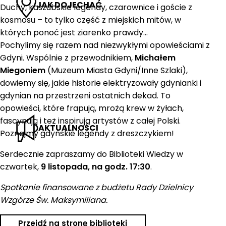
JAK DOJECHAĆ
Duchy, kaszubskie legendy, czarownice i goście z
kosmosu – to tylko część z miejskich mitów, w
których ponoć jest ziarenko prawdy…
Pochylimy się razem nad niezwykłymi opowieściami z
Gdyni. Wspólnie z przewodnikiem,
Michałem
Miegoniem
(Muzeum Miasta Gdyni/Inne Szlaki),
dowiemy się, jakie historie elektryzowały gdynianki i
gdynian na przestrzeni ostatnich dekad. To
opowieści, które frapują, mrożą krew w żyłach,
fascynują i też inspirują artystów z całej Polski.
AKTUALNOŚCI
Poznajmy gdyńskie legendy z dreszczykiem!
Serdecznie zapraszamy do Biblioteki Wiedzy w
czwartek,
9 listopada, na godz. 17:30
.
Spotkanie finansowane z budżetu Rady Dzielnicy
Wzgórze Św. Maksymiliana.
Przejdź na stronę biblioteki