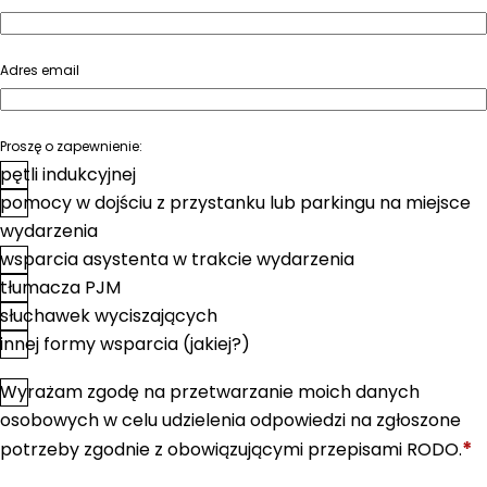
Adres email
Proszę o zapewnienie:
pętli indukcyjnej
pomocy w dojściu z przystanku lub parkingu na miejsce
wydarzenia
wsparcia asystenta w trakcie wydarzenia
tłumacza PJM
słuchawek wyciszających
innej formy wsparcia (jakiej?)
Wyrażam zgodę na przetwarzanie moich danych
*
Zgoda
osobowych w celu udzielenia odpowiedzi na zgłoszone
*
potrzeby zgodnie z obowiązującymi przepisami RODO.