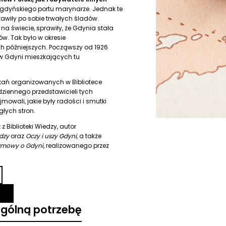
o gdyńskiego portu marynarze. Jednak te
tawiły po sobie trwałych śladów.
na świecie, sprawiły, że Gdynia stała
w. Tak było w okresie
ch późniejszych. Począwszy od 1926
 w Gdyni mieszkających tu
tkań organizowanych w Bibliotece
dziennego przedstawicieli tych
jmowali, jakie były radości i smutki
łych stron.
k
z Biblioteki Wiedzy, autor
dzy
oraz
Oczy i uszy Gdyni
, a także
ozmowy o Gdyni
, realizowanego przez
ególną potrzebę