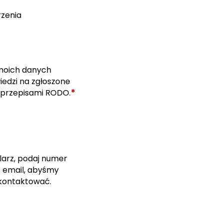
rzenia
moich danych
edzi na zgłoszone
*
 przepisami RODO.
larz, podaj numer
s email, abyśmy
skontaktować.