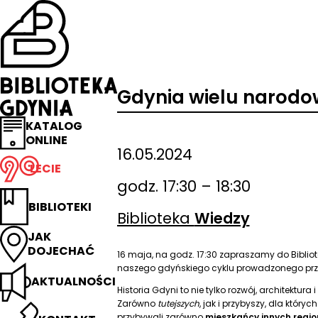
Przejdź
na
stronę
główną
Biblioteka
Gdynia
Gdynia wielu narodo
KATALOG
ONLINE
16.05.2024
LECIE
godz. 17:30 – 18:30
BIBLIOTEKI
Biblioteka
Wiedzy
JAK
DOJECHAĆ
16 maja, na godz. 17:30 zapraszamy do Bibliot
naszego gdyńskiego cyklu prowadzonego prze
AKTUALNOŚCI
Historia Gdyni to nie tylko rozwój, architektura
Zarówno
tutejszych
, jak i przybyszy, dla któr
przybywali zarówno
mieszkańcy innych region