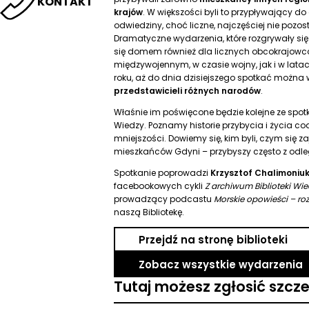
KONTAKT
krajów
. W większości byli to przypływający d
odwiedziny, choć liczne, najczęściej nie pozos
Dramatyczne wydarzenia, które rozgrywały się 
się domem również dla licznych obcokrajowcó
międzywojennym, w czasie wojny, jak i w lata
roku, aż do dnia dzisiejszego spotkać można
przedstawicieli różnych narodów
.
Właśnie im poświęcone będzie kolejne ze spo
Wiedzy. Poznamy historie przybycia i życia co
mniejszości. Dowiemy się, kim byli, czym się za
mieszkańców Gdyni – przybyszy często z odleg
Spotkanie poprowadzi
Krzysztof Chalimoniu
facebookowych cykli
Z archiwum Biblioteki Wie
prowadzący podcastu
Morskie opowieści – r
naszą Bibliotekę.
Przejdź na stronę biblioteki
Zobacz wszystkie wydarzenia
Tutaj możesz zgłosić szcz