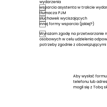
wydarzenia
wsparcia asystenta w trakcie wyda
tłumacza PJM
słuchawek wyciszających
innej formy wsparcia (jakiej?)
Wyrażam zgodę na przetwarzanie 
*
Zgoda
osobowych w celu udzielenia odpowi
potrzeby zgodnie z obowiązującymi
Aby wysłać formu
telefonu lub adre
mogli się z Tobą 