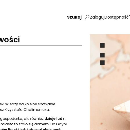
Zaloguj
Dostępność
Wpisz
szukaną
frazę:
wości
eki Wiedzy na kolejne spotkanie
z Krzysztofa Chalimoniuka.
 i gospodarka, ale również
dzieje ludzi
.
ych miasto to stało się domem. Do Gdyni
ów Polski, jak i obywatele innych