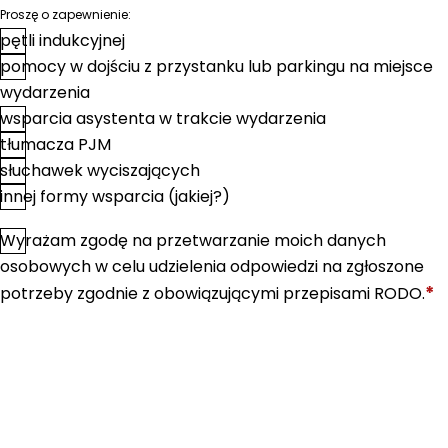
Proszę o zapewnienie:
pętli indukcyjnej
pomocy w dojściu z przystanku lub parkingu na miejsce
wydarzenia
wsparcia asystenta w trakcie wydarzenia
tłumacza PJM
słuchawek wyciszających
innej formy wsparcia (jakiej?)
Wyrażam zgodę na przetwarzanie moich danych
*
Zgoda
osobowych w celu udzielenia odpowiedzi na zgłoszone
*
potrzeby zgodnie z obowiązującymi przepisami RODO.