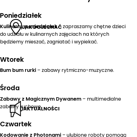
Poniedziałek
Kulinarny poniedziałek
– zapraszamy chętne dzieci
JAK DOJECHAĆ
do udziału w kulinarnych zajęciach na których
będziemy mieszać, zagniatać i wypiekać.
Wtorek
Bum bum rurki
– zabawy rytmiczno-muzyczne.
Środa
Zabawy z Magicznym Dywanem
– multimedialne
zabawy ruchowe.
AKTUALNOŚCI
Czwartek
Kodowanie z Photonami
– ulubione roboty pomogą