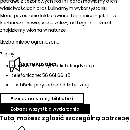
potrawę z sezonowych roślin i porozmawiamy o ich
właściwościach oraz kulinarnym wykorzystaniu.
Menu pozostanie lekko owiane tajemnicą – jak to w
kuchni sezonowej, wiele zależy od tego, co akurat
znajdziemy wiosną w naturze.
Liczba miejsc ograniczona.
Zapisy:
AKTUALNOŚCI
mailowe: filianr2@bibliotekagdynia.pl
telefoniczne: 58 661 66 48
osobiście przy ladzie bibliotecznej.
Przejdź na stronę biblioteki
Zobacz wszystkie wydarzenia
Tutaj możesz zgłosić szczególną potrzebę