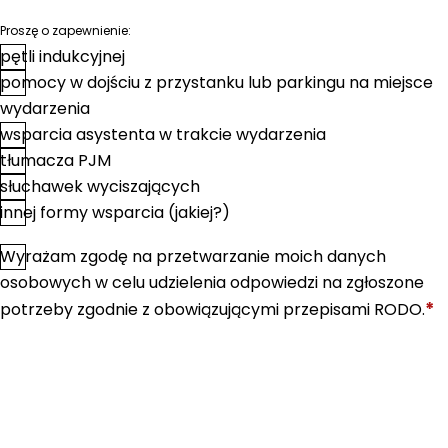
Proszę o zapewnienie:
pętli indukcyjnej
pomocy w dojściu z przystanku lub parkingu na miejsce
wydarzenia
wsparcia asystenta w trakcie wydarzenia
tłumacza PJM
słuchawek wyciszających
innej formy wsparcia (jakiej?)
Wyrażam zgodę na przetwarzanie moich danych
*
Zgoda
osobowych w celu udzielenia odpowiedzi na zgłoszone
*
potrzeby zgodnie z obowiązującymi przepisami RODO.