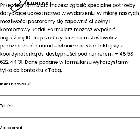
KONTAKT
Przez ten formularz możesz zgłosić specjalne potrzeby
dotyczące uczestnictwa w wydarzeniu. W miarę naszych
możliwości postaramy się zapewnić ci pełny i
komfortowy udział. Formularz możesz wypełnić
najpóźniej 10 dni przed wydarzeniem. Jeśli wolisz
porozmawiać z nami telefonicznie, skontaktuj się z
koordynatorką ds. dostępności pod numerem: + 48 58
622 44 31. Dane podane w formularzu wykorzystamy
tylko do kontaktu z Tobą.
*
Imię i nazwisko
Telefon
Adres email