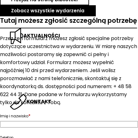
Zobacz wszystkie wydarzenia
Tutaj możesz zgłosić szczególną potrzebę
AKTUALNOŚCI
Przez ten formularz możesz zgłosić specjalne potrzeby
dotyczące uczestnictwa w wydarzeniu. W miarę naszych
możliwości postaramy się zapewnić ci pełny i
komfortowy udział. Formularz możesz wypełnić
najpóźniej 10 dni przed wydarzeniem. Jeśli wolisz
porozmawiać z nami telefonicznie, skontaktuj się z
koordynatorką ds. dostępności pod numerem: + 48 58
622 44 31. Dane podane w formularzu wykorzystamy
KONTAKT
tylko do kontaktu z Tobą.
*
Imię i nazwisko
Telefon