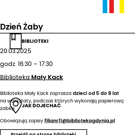
Dzień Żaby
BIBLIOTEKI
20.03.2025
godz. 16:30 – 17:30
Biblioteka
Mały Kack
Biblioteka Mały Kack zaprasza
dzieci od 5 do 8 lat
na warsztaty, podczas których wykonają papierową
JAK DOJECHAĆ
żabkę.
Obowiązują zapisy
filianr11@bibliotekagdynia.pl
Przejdź na stronę biblioteki