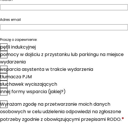
Adres email
Proszę o zapewnienie:
pętli indukcyjnej
pomocy w dojściu z przystanku lub parkingu na miejsce
wydarzenia
wsparcia asystenta w trakcie wydarzenia
tłumacza PJM
słuchawek wyciszających
innej formy wsparcia (jakiej?)
Wyrażam zgodę na przetwarzanie moich danych
*
Zgoda
osobowych w celu udzielenia odpowiedzi na zgłoszone
*
potrzeby zgodnie z obowiązującymi przepisami RODO.