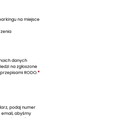
parkingu na miejsce
rzenia
moich danych
edzi na zgłoszone
*
 przepisami RODO.
larz, podaj numer
s email, abyśmy