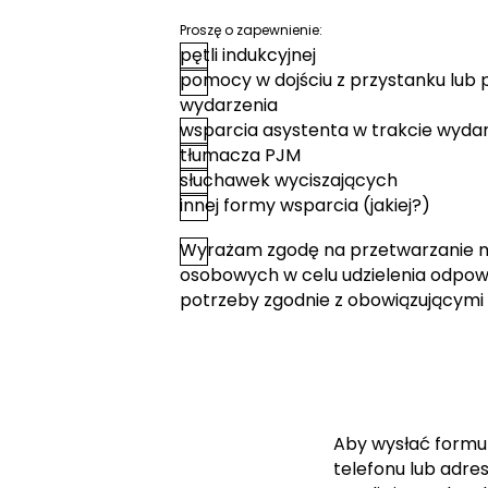
Proszę o zapewnienie:
pętli indukcyjnej
pomocy w dojściu z przystanku lub 
wydarzenia
wsparcia asystenta w trakcie wyda
tłumacza PJM
słuchawek wyciszających
innej formy wsparcia (jakiej?)
Wyrażam zgodę na przetwarzanie 
*
Zgoda
osobowych w celu udzielenia odpowi
potrzeby zgodnie z obowiązującymi
Aby wysłać formu
telefonu lub adre