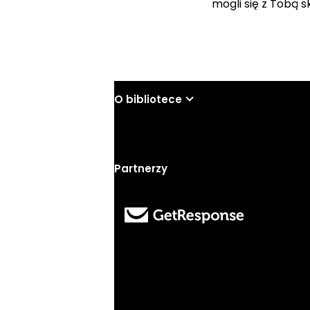
mogli się z Tobą 
O bibliotece
Partnerzy