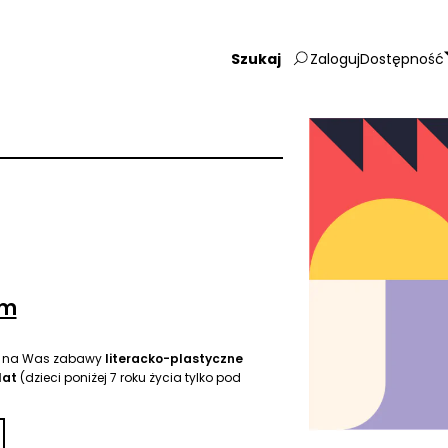
Zaloguj
Dostępność
Wpisz
szukaną
frazę:
um
ą na Was zabawy
literacko-plastyczne
lat
(dzieci poniżej 7 roku życia tylko pod