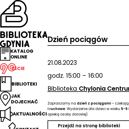
Przejdź
na
stronę
główną
Biblioteka
Gdynia
Dzień pociągów
KATALOG
ONLINE
21.08.2023
LECIE
godz. 15:00 – 16:00
BIBLIOTEKI
Biblioteka
Chylonia Centr
JAK
DOJECHAĆ
Zapraszamy na
dzień z pociągami
– czekaj
i ruchowe
. Wydarzenie dla dzieci w wieku
5-9 
AKTUALNOŚCI
opieką osoby dorosłej).
Przejdź na stronę biblioteki