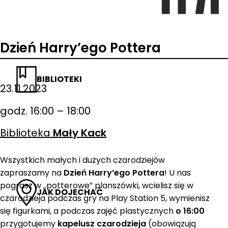
Dzień Harry’ego Pottera
BIBLIOTEKI
23.11.2023
godz. 16:00 – 18:00
Biblioteka
Mały Kack
Wszystkich małych i dużych czarodziejów
zapraszamy na
Dzień Harry’ego Pottera
! U nas
pograsz w „potterowe” planszówki, wcielisz się w
JAK DOJECHAĆ
czarodzieja podczas gry na Play Station 5, wymienisz
się figurkami, a podczas zajęć plastycznych
o 16:00
przygotujemy
kapelusz czarodzieja
(obowiązują