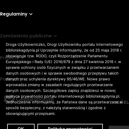
Regulaminy
Zamówienia publiczne
Droga Użytkowniczko, Drogi Użytkowniku portalu internetowego
bibliotekagdynia.pl Uprzejmie informujemy, że od 25 maja 2018 r.
obowiązuje tzw. RODO, czyli Rozporządzenie Parlamentu
Projekty
Europejskiego i Rady (UE) 2016/679 z dnia 27 kwietnia 2016 r. w
sprawie ochrony osób fizycznych w związku z przetwarzaniem
danych osobowych i w sprawie swobodnego przepływu takich
Partnerzy
danych oraz uchylenia dyrektywy 95/46/WE. Nowe prawo
Rozmiar
wprowadza zmiany w zasadach regulujących przetwarzanie
domyślna czcionka
A
danych osobowych. Szczegółowe zapisy znajdziesz w nowej
czcionki
większa czcionka
A
KONTRAST:
ZWIĘKSZ
polityce prywatności portalu internetowego bibliotekagdynia.pl.
duża czcionka
Jednocześnie informujemy, że Państwa dane są przetwarzane w
A
ODSTĘPY
sposób bezpieczny, z należytą starannością i zgodnie z
W
obowiązującymi przepisami.
TEKŚCIE:
OK
Polityka prywatności