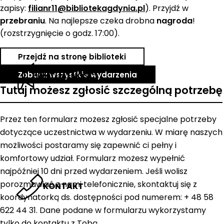
zapisy:
filianr11@bibliotekagdynia.pl
). Przyjdź w
przebraniu
. Na najlepsze czeka drobna
nagroda
!
(rozstrzygnięcie o godz. 17:00).
Przejdź na stronę biblioteki
Zobacz wszystkie wydarzenia
AKTUALNOŚCI
Tutaj możesz zgłosić szczególną potrzebę
Przez ten formularz możesz zgłosić specjalne potrzeby
dotyczące uczestnictwa w wydarzeniu. W miarę naszych
możliwości postaramy się zapewnić ci pełny i
komfortowy udział. Formularz możesz wypełnić
najpóźniej 10 dni przed wydarzeniem. Jeśli wolisz
porozmawiać z nami telefonicznie, skontaktuj się z
KONTAKT
koordynatorką ds. dostępności pod numerem: + 48 58
622 44 31. Dane podane w formularzu wykorzystamy
tylko do kontaktu z Tobą.