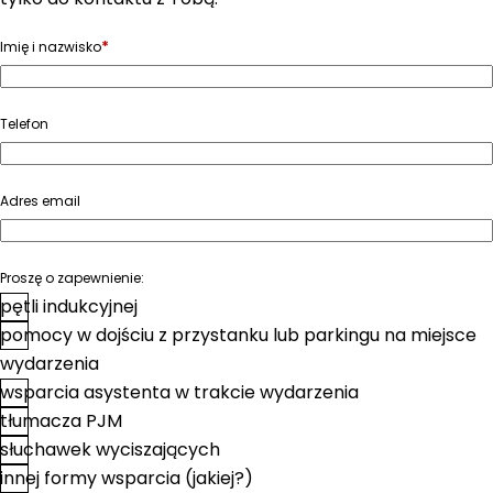
*
Imię i nazwisko
Telefon
Adres email
Proszę o zapewnienie:
pętli indukcyjnej
pomocy w dojściu z przystanku lub parkingu na miejsce
wydarzenia
wsparcia asystenta w trakcie wydarzenia
tłumacza PJM
słuchawek wyciszających
innej formy wsparcia (jakiej?)