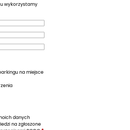
zu wykorzystamy
parkingu na miejsce
rzenia
moich danych
edzi na zgłoszone