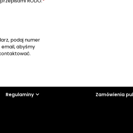
*
 przepisami RODO.
larz, podaj numer
s email, abyśmy
skontaktować.
Regulaminy
Zamówienia pu