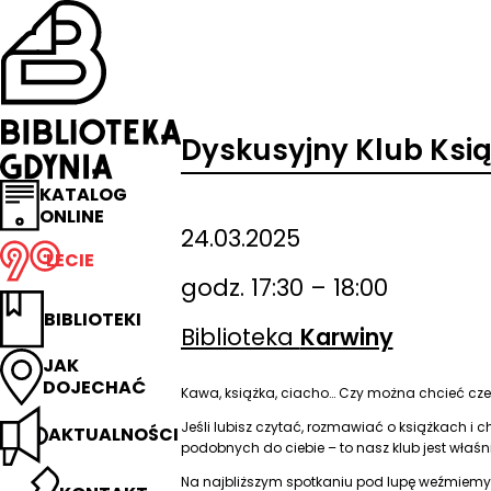
Przejdź
na
stronę
główną
Biblioteka
Gdynia
Dyskusyjny Klub Ksią
KATALOG
ONLINE
24.03.2025
LECIE
godz. 17:30 – 18:00
BIBLIOTEKI
Biblioteka
Karwiny
JAK
DOJECHAĆ
Kawa, książka, ciacho… Czy można chcieć cze
Jeśli lubisz czytać, rozmawiać o książkach i 
AKTUALNOŚCI
podobnych do ciebie – to nasz klub jest właśni
Na najbliższym spotkaniu pod lupę weźmiemy