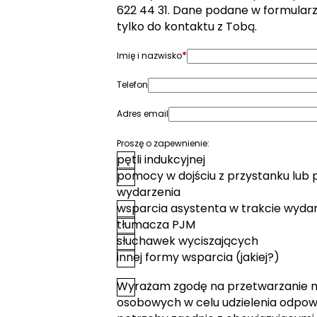
622 44 31. Dane podane w formular
tylko do kontaktu z Tobą.
*
Imię i nazwisko
Telefon
Adres email
Proszę o zapewnienie:
pętli indukcyjnej
pomocy w dojściu z przystanku lub 
wydarzenia
wsparcia asystenta w trakcie wyda
tłumacza PJM
słuchawek wyciszających
innej formy wsparcia (jakiej?)
Wyrażam zgodę na przetwarzanie 
*
Zgoda
osobowych w celu udzielenia odpowi