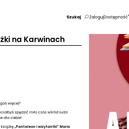
Zaloguj
Dostępność
Wpisz
szukaną
frazę:
żki na Karwinach
goś więcej?
chciałbyś spędzić miło czas wśród ludzi
e dla ciebie!
 książkę
„Pantaleon i wizytantki” Mario