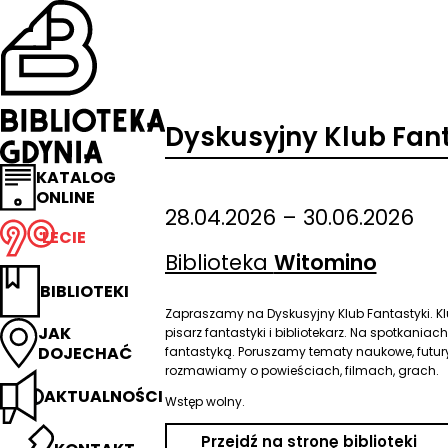
Przejdź
na
stronę
główną
Biblioteka
Gdynia
Dyskusyjny Klub Fant
KATALOG
ONLINE
28.04.2026 – 30.06.2026
LECIE
Biblioteka
Witomino
BIBLIOTEKI
Zapraszamy na Dyskusyjny Klub Fantastyki. K
JAK
pisarz fantastyki i bibliotekarz. Na spotkania
DOJECHAĆ
fantastyką. Poruszamy tematy naukowe, futuryst
rozmawiamy o powieściach, filmach, grach.
AKTUALNOŚCI
Wstęp wolny.
Przejdź na stronę biblioteki