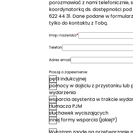
porozmawiać z nami telefonicznie, s
koordynatorką ds. dostępności pod
622 44 31. Dane podane w formular
tylko do kontaktu z Tobą.
*
Imię i nazwisko
Telefon
Adres email
Proszę o zapewnienie:
pętli indukcyjnej
pomocy w dojściu z przystanku lub 
wydarzenia
wsparcia asystenta w trakcie wyda
tłumacza PJM
słuchawek wyciszających
innej formy wsparcia (jakiej?)
Wyrażam zgodę na przetwarzanie 
*
Zgoda