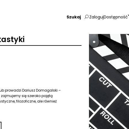
Zaloguj
Dostępność
Wpisz
szukaną
frazę:
astyki
lub prowadzi Dariusz Domagalski –
ch zajmujemy się szeroko pojętą
yczne, filozoficzne, ale również