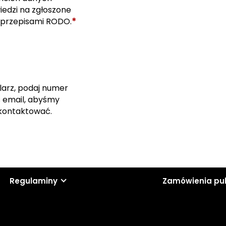
edzi na zgłoszone
*
 przepisami RODO.
larz, podaj numer
s email, abyśmy
skontaktować.
Regulaminy
Zamówienia pu