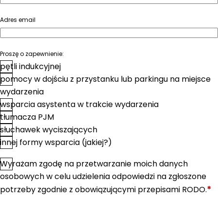
Adres email
Proszę o zapewnienie:
pętli indukcyjnej
pomocy w dojściu z przystanku lub parkingu na miejsce
wydarzenia
wsparcia asystenta w trakcie wydarzenia
tłumacza PJM
słuchawek wyciszających
innej formy wsparcia (jakiej?)
Wyrażam zgodę na przetwarzanie moich danych
*
Zgoda
osobowych w celu udzielenia odpowiedzi na zgłoszone
*
potrzeby zgodnie z obowiązującymi przepisami RODO.