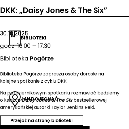
DKK: „Daisy Jones & The Six”
30.10.2025
BIBLIOTEKI
godz. 16:00 – 17:30
Biblioteka
Pogórze
Biblioteka Pogórze zaprasza osoby dorosłe na
kolejne spotkanie z cyklu DKK.
Na październikowym spotkaniu rozmawiać będziemy
JAK DOJECHAĆ
o książce
Daisy Jones & The Six
bestsellerowej
amerykańskiej autorki Taylor Jenkins Reid.
Przejdź na stronę biblioteki