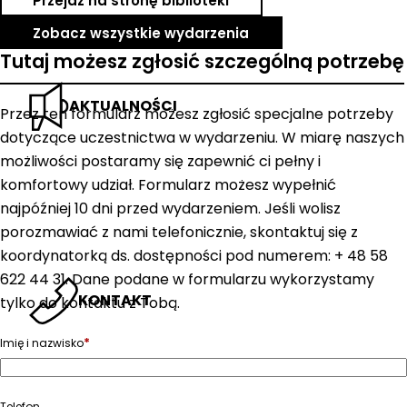
Przejdź na stronę biblioteki
Zobacz wszystkie wydarzenia
Tutaj możesz zgłosić szczególną potrzebę
AKTUALNOŚCI
Przez ten formularz możesz zgłosić specjalne potrzeby
dotyczące uczestnictwa w wydarzeniu. W miarę naszych
możliwości postaramy się zapewnić ci pełny i
komfortowy udział. Formularz możesz wypełnić
najpóźniej 10 dni przed wydarzeniem. Jeśli wolisz
porozmawiać z nami telefonicznie, skontaktuj się z
koordynatorką ds. dostępności pod numerem: + 48 58
622 44 31. Dane podane w formularzu wykorzystamy
KONTAKT
tylko do kontaktu z Tobą.
*
Imię i nazwisko
Telefon