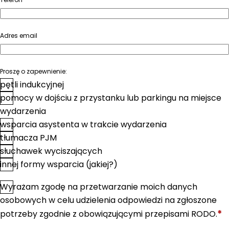
Adres email
Proszę o zapewnienie:
pętli indukcyjnej
pomocy w dojściu z przystanku lub parkingu na miejsce
wydarzenia
wsparcia asystenta w trakcie wydarzenia
tłumacza PJM
słuchawek wyciszających
innej formy wsparcia (jakiej?)
Wyrażam zgodę na przetwarzanie moich danych
*
Zgoda
osobowych w celu udzielenia odpowiedzi na zgłoszone
*
potrzeby zgodnie z obowiązującymi przepisami RODO.