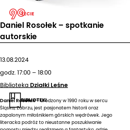
LECIE
Daniel Rosołek – spotkanie
autorskie
13.08.2024
godz. 17:00 – 18:00
Biblioteka
Działki Leśne
BIBLIOTEKI
Daniel Rosołek
– urodzony w 1990 roku w sercu
Śląska, Zabrzu, jest pasjonatem historii oraz
zapalonym miłośnikiem górskich wędrówek. Jego
literacka podróż to nieustanne poszukiwanie
pomostu między realizmem a fantastyką, gdzie