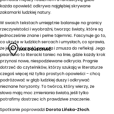
każda opowieść odkrywa najgłębiej skrywane
zakamarki ludzkiej natury.
W swoich tekstach umiejętnie balansuje na granicy
rzeczywistości i wyobraźni, tworząc światy, które są
jednocześnie znane i pełne tajemnic. Fascynuje go to,
co ukryte w ludzkich sercach i umysłach, co sprawia,
że jego twórczość porusza i zmusza do refleksji. Jego
JAK DOJECHAĆ
pisarstwo to literacki taniec na linie, gdzie każdy krok
przynosi nowe, niespodziewane odkrycia. Pragnie
dotrzeć do czytelników, którzy szukają w literaturze
czegoś więcej niż tylko prostych opowieści – chcą
podróżować w głąb ludzkiej duszy i odkrywać
nieznane horyzonty. To twórca, który wierzy, że
słowa mają moc zmieniania świata, jeśli tylko
potrafimy dostrzec ich prawdziwe znaczenie.
Spotkanie poprowadzi
Dorota Lińska-Złoch
.