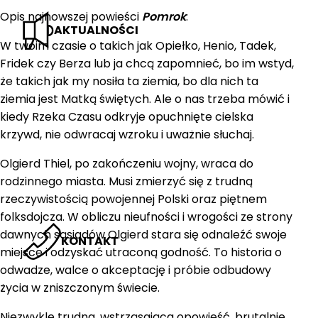
Opis najnowszej powieści
Pomrok
:
AKTUALNOŚCI
W twoim czasie o takich jak Opiełko, Henio, Tadek,
Fridek czy Berza lub ja chcą zapomnieć, bo im wstyd,
że takich jak my nosiła ta ziemia, bo dla nich ta
ziemia jest Matką świętych. Ale o nas trzeba mówić i
kiedy Rzeka Czasu odkryje opuchnięte cielska
krzywd, nie odwracaj wzroku i uważnie słuchaj.
Olgierd Thiel, po zakończeniu wojny, wraca do
rodzinnego miasta. Musi zmierzyć się z trudną
rzeczywistością powojennej Polski oraz piętnem
folksdojcza. W obliczu nieufności i wrogości ze strony
dawnych sąsiadów Olgierd stara się odnaleźć swoje
KONTAKT
miejsce i odzyskać utraconą godność. To historia o
odwadze, walce o akceptację i próbie odbudowy
życia w zniszczonym świecie.
Niezwykle trudna, wstrząsająca opowieść, brutalnie