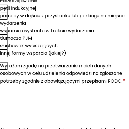
Proszę o zapewnienie:
pętli indukcyjnej
pomocy w dojściu z przystanku lub parkingu na miejsce
wydarzenia
wsparcia asystenta w trakcie wydarzenia
tłumacza PJM
słuchawek wyciszających
innej formy wsparcia (jakiej?)
Wyrażam zgodę na przetwarzanie moich danych
*
Zgoda
osobowych w celu udzielenia odpowiedzi na zgłoszone
*
potrzeby zgodnie z obowiązującymi przepisami RODO.