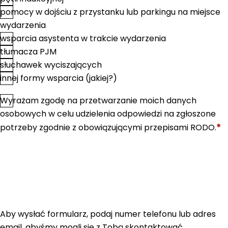
pomocy w dojściu z przystanku lub parkingu na miejsce
wydarzenia
wsparcia asystenta w trakcie wydarzenia
tłumacza PJM
słuchawek wyciszających
innej formy wsparcia (jakiej?)
Wyrażam zgodę na przetwarzanie moich danych
*
Zgoda
osobowych w celu udzielenia odpowiedzi na zgłoszone
*
potrzeby zgodnie z obowiązującymi przepisami RODO.
Aby wysłać formularz, podaj numer telefonu lub adres
email, abyśmy mogli się z Tobą skontaktować.