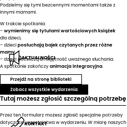
Podzielmy się tymi bezcennymi momentami także z
innymi mamami.
W trakcie spotkania:
–
wymienimy się tytułami wartościowych książek
dla dzieci,
– dzieci
posłuchają bajek czytanych przez różne
mamy
,
AKTUALNOŚCI
– dzieci poćwiczą umiejętność uważnego słuchania.
A spotkanie zakończy
animacja integracyjna
.
Przejdź na stronę biblioteki
Zobacz wszystkie wydarzenia
Tutaj możesz zgłosić szczególną potrzebę
Przez ten formularz możesz zgłosić specjalne potrzeby
dotyczące uczestnictwa w wydarzeniu. W miarę naszych
KONTAKT