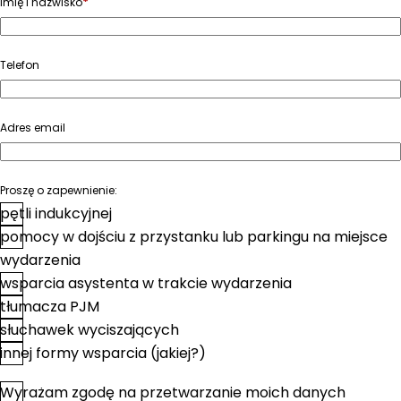
*
Imię i nazwisko
Telefon
Adres email
Proszę o zapewnienie:
pętli indukcyjnej
pomocy w dojściu z przystanku lub parkingu na miejsce
wydarzenia
wsparcia asystenta w trakcie wydarzenia
tłumacza PJM
słuchawek wyciszających
innej formy wsparcia (jakiej?)
Wyrażam zgodę na przetwarzanie moich danych
*
Zgoda