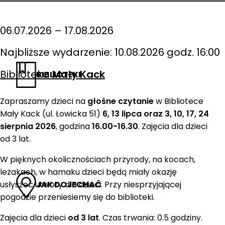
06.07.2026 – 17.08.2026
Najbliższe wydarzenie: 10.08.2026 godz. 16:00
Biblioteka
Mały Kack
BIBLIOTEKI
Zapraszamy dzieci na
głośne czytanie
w Bibliotece
Mały Kack (ul. Łowicka 51)
6, 13 lipca oraz 3, 10, 17, 24
sierpnia 2026
, godzina
16.00-16.30
. Zajęcia dla dzieci
od 3 lat.
W pięknych okolicznościach przyrody, na kocach,
leżakach, w hamaku dzieci będą miały okazję
usłyszeć utwory dla dzieci. Przy niesprzyjającej
JAK DOJECHAĆ
pogodzie przeniesiemy się do biblioteki.
Zajęcia dla dzieci
od 3 lat
. Czas trwania: 0.5 godziny.