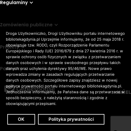
Regulaminy
Zamówienia publiczne
Droga Użytkowniczko, Drogi Użytkowniku portalu internetowego
bibliotekagdynia.pl Uprzejmie informujemy, że od 25 maja 2018 r.
obowiązuje tzw. RODO, czyli Rozporządzenie Parlamentu
Projekty
Europejskiego i Rady (UE) 2016/679 z dnia 27 kwietnia 2016 r. w
sprawie ochrony osób fizycznych w związku z przetwarzaniem
danych osobowych i w sprawie swobodnego przepływu takich
Partnerzy
danych oraz uchylenia dyrektywy 95/46/WE. Nowe prawo
Rozmiar
wprowadza zmiany w zasadach regulujących przetwarzanie
domyślna czcionka
A
danych osobowych. Szczegółowe zapisy znajdziesz w nowej
czcionki
większa czcionka
A
KONTRAST:
ZWIĘKSZ
polityce prywatności portalu internetowego bibliotekagdynia.pl.
duża czcionka
Jednocześnie informujemy, że Państwa dane są przetwarzane w
A
ODSTĘPY
sposób bezpieczny, z należytą starannością i zgodnie z
W
obowiązującymi przepisami.
TEKŚCIE:
OK
Polityka prywatności
Zaloguj
Dostępność