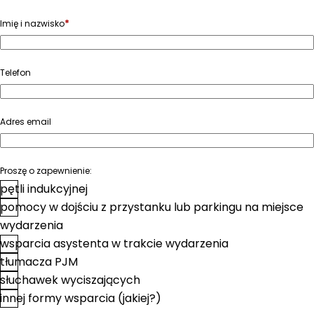
*
Imię i nazwisko
Telefon
Adres email
Proszę o zapewnienie:
pętli indukcyjnej
pomocy w dojściu z przystanku lub parkingu na miejsce
wydarzenia
wsparcia asystenta w trakcie wydarzenia
tłumacza PJM
słuchawek wyciszających
innej formy wsparcia (jakiej?)