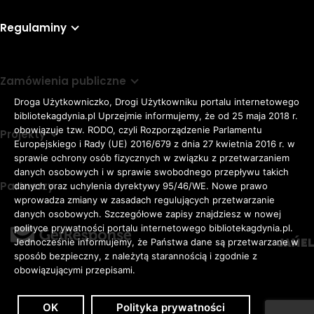
Regulaminy
Zamówienia publiczne
Droga Użytkowniczko, Drogi Użytkowniku portalu internetowego
bibliotekagdynia.pl Uprzejmie informujemy, że od 25 maja 2018 r.
obowiązuje tzw. RODO, czyli Rozporządzenie Parlamentu
Projekty
Europejskiego i Rady (UE) 2016/679 z dnia 27 kwietnia 2016 r. w
sprawie ochrony osób fizycznych w związku z przetwarzaniem
danych osobowych i w sprawie swobodnego przepływu takich
Partnerzy
danych oraz uchylenia dyrektywy 95/46/WE. Nowe prawo
Rozmiar
wprowadza zmiany w zasadach regulujących przetwarzanie
domyślna czcionka
A
danych osobowych. Szczegółowe zapisy znajdziesz w nowej
czcionki
większa czcionka
A
KONTRAST:
ZWIĘKSZ
polityce prywatności portalu internetowego bibliotekagdynia.pl.
duża czcionka
Jednocześnie informujemy, że Państwa dane są przetwarzane w
A
ODSTĘPY
sposób bezpieczny, z należytą starannością i zgodnie z
W
obowiązującymi przepisami.
TEKŚCIE:
OK
Polityka prywatności