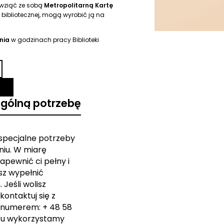
y wziąć ze sobą
Metropolitarną Kartę
y bibliotecznej, mogą wyrobić ją na
pnia
w godzinach pracy Biblioteki
ególną potrzebę
 specjalne potrzeby
iu. W miarę
apewnić ci pełny i
sz wypełnić
Jeśli wolisz
kontaktuj się z
 numerem: + 48 58
zu wykorzystamy