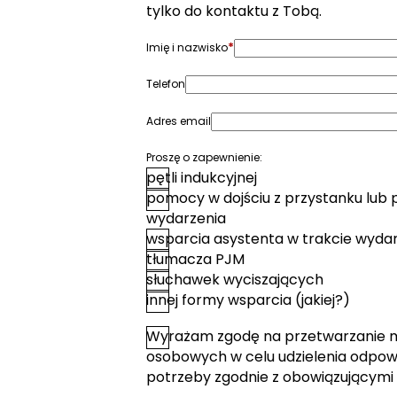
tylko do kontaktu z Tobą.
*
Imię i nazwisko
Telefon
Adres email
Proszę o zapewnienie:
pętli indukcyjnej
pomocy w dojściu z przystanku lub 
wydarzenia
wsparcia asystenta w trakcie wyda
tłumacza PJM
słuchawek wyciszających
innej formy wsparcia (jakiej?)
Wyrażam zgodę na przetwarzanie 
*
Zgoda
osobowych w celu udzielenia odpowi
potrzeby zgodnie z obowiązującymi