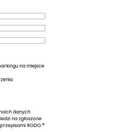
parkingu na miejsce
rzenia
moich danych
edzi na zgłoszone
*
 przepisami RODO.