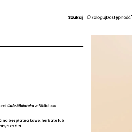
Zaloguj
Dostępność
Wpisz
szukaną
frazę:
arni
Cafe Biblioteka
w Bibliotece
yć na bezpłatną kawę, herbatę lub
abyć za 5 zł.