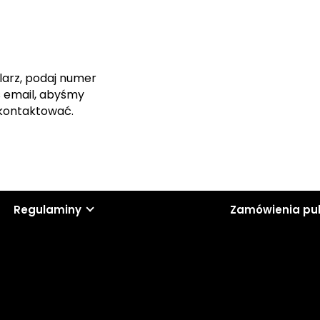
larz, podaj numer
s email, abyśmy
skontaktować.
Regulaminy
Zamówienia pu