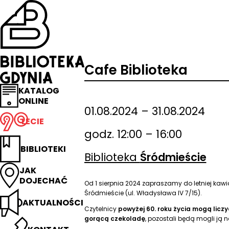
Przejdź
na
stronę
główną
Biblioteka
Gdynia
Cafe Biblioteka
KATALOG
ONLINE
01.08.2024 – 31.08.2024
LECIE
godz. 12:00 – 16:00
BIBLIOTEKI
Biblioteka
Śródmieście
JAK
DOJECHAĆ
Od 1 sierpnia 2024 zapraszamy do letniej kawi
Śródmieście (ul. Władysława IV 7/15).
AKTUALNOŚCI
Czytelnicy
powyżej 60. roku życia mogą licz
gorącą czekoladę
, pozostali będą mogli ją n