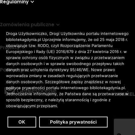
Regulaminy
Zamówienia publiczne
Droga Użytkowniczko, Drogi Użytkowniku portalu internetowego
bibliotekagdynia.pl Uprzejmie informujemy, że od 25 maja 2018 r.
obowiązuje tzw. RODO, czyli Rozporządzenie Parlamentu
Projekty
Europejskiego i Rady (UE) 2016/679 z dnia 27 kwietnia 2016 r. w
sprawie ochrony osób fizycznych w związku z przetwarzaniem
danych osobowych i w sprawie swobodnego przepływu takich
Partnerzy
danych oraz uchylenia dyrektywy 95/46/WE. Nowe prawo
Rozmiar
wprowadza zmiany w zasadach regulujących przetwarzanie
domyślna czcionka
A
danych osobowych. Szczegółowe zapisy znajdziesz w nowej
czcionki
większa czcionka
A
KONTRAST:
ZWIĘKSZ
polityce prywatności portalu internetowego bibliotekagdynia.pl.
duża czcionka
Jednocześnie informujemy, że Państwa dane są przetwarzane w
A
ODSTĘPY
sposób bezpieczny, z należytą starannością i zgodnie z
W
obowiązującymi przepisami.
TEKŚCIE:
OK
Polityka prywatności
Zaloguj
Dostępność