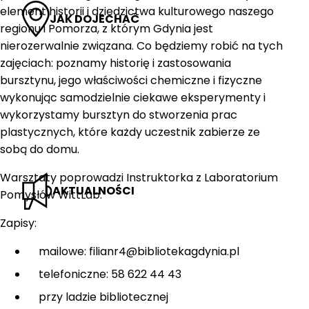
element historii i dziedzictwa kulturowego naszego
JAK DOJECHAĆ
regionu i Pomorza, z którym Gdynia jest
nierozerwalnie związana. Co będziemy robić na tych
zajęciach: poznamy historię i zastosowania
bursztynu, jego właściwości chemiczne i fizyczne
wykonując samodzielnie ciekawe eksperymenty i
wykorzystamy bursztyn do stworzenia prac
plastycznych, które każdy uczestnik zabierze ze
sobą do domu.
Warsztaty poprowadzi Instruktorka z Laboratorium
AKTUALNOŚCI
Pomysłów WittLab.
Zapisy:
mailowe: filianr4@bibliotekagdynia.pl
telefoniczne: 58 622 44 43
przy ladzie bibliotecznej