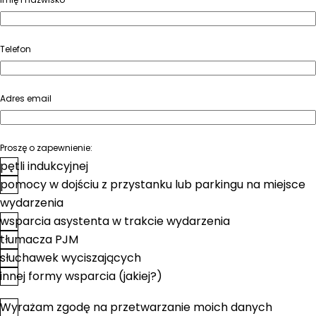
Telefon
Adres email
Proszę o zapewnienie:
pętli indukcyjnej
pomocy w dojściu z przystanku lub parkingu na miejsce
wydarzenia
wsparcia asystenta w trakcie wydarzenia
tłumacza PJM
słuchawek wyciszających
innej formy wsparcia (jakiej?)
Wyrażam zgodę na przetwarzanie moich danych
*
Zgoda