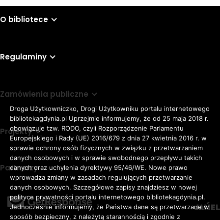
O bibliotece
Regulaminy
Zamówienia publiczne
Droga Użytkowniczko, Drogi Użytkowniku portalu internetowego
bibliotekagdynia.pl Uprzejmie informujemy, że od 25 maja 2018 r.
obowiązuje tzw. RODO, czyli Rozporządzenie Parlamentu
Projekty
Europejskiego i Rady (UE) 2016/679 z dnia 27 kwietnia 2016 r. w
sprawie ochrony osób fizycznych w związku z przetwarzaniem
danych osobowych i w sprawie swobodnego przepływu takich
Partnerzy
danych oraz uchylenia dyrektywy 95/46/WE. Nowe prawo
Rozmiar
wprowadza zmiany w zasadach regulujących przetwarzanie
domyślna czcionka
A
danych osobowych. Szczegółowe zapisy znajdziesz w nowej
czcionki
większa czcionka
A
KONTRAST:
ZWIĘKSZ
polityce prywatności portalu internetowego bibliotekagdynia.pl.
duża czcionka
Jednocześnie informujemy, że Państwa dane są przetwarzane w
A
ODSTĘPY
sposób bezpieczny, z należytą starannością i zgodnie z