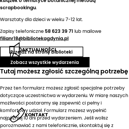
książek o tematyce botanicznej metodą
scrapbookingu
.
Warsztaty dla dzieci w wieku 7-12 lat.
Zapisy telefoniczne
58 623 39 71
lub mailowe
filianr18@bibliotekagdynia.pl
AKTUALNOŚCI
Przejdź na stronę biblioteki
Zobacz wszystkie wydarzenia
Tutaj możesz zgłosić szczególną potrzebę
Przez ten formularz możesz zgłosić specjalne potrzeby
dotyczące uczestnictwa w wydarzeniu. W miarę naszych
możliwości postaramy się zapewnić ci pełny i
komfortowy udział. Formularz możesz wypełnić
KONTAKT
najpóźniej 10 dni przed wydarzeniem. Jeśli wolisz
porozmawiać z nami telefonicznie, skontaktuj się z