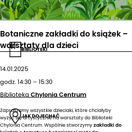
Botaniczne zakładki do książek –
warsztaty dla dzieci
BIBLIOTEKI
14.01.2025
godz. 14:30 – 15:30
Biblioteka
Chylonia Centrum
Zapraszamy wszystkie dzieciaki, które chciałyby
JAK DOJECHAĆ
wyżyć się artystycznie na warsztaty do Biblioteki
Chylonia Centrum. Wspólnie stworzymy
zakładki do