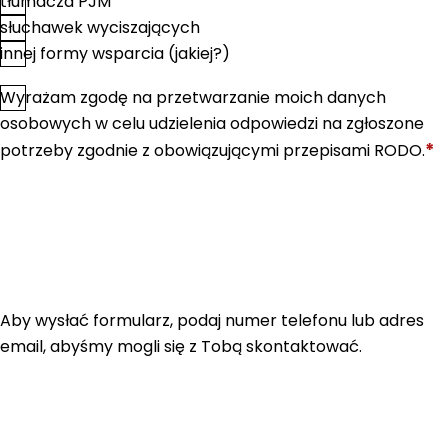
tłumacza PJM
słuchawek wyciszających
innej formy wsparcia (jakiej?)
Wyrażam zgodę na przetwarzanie moich danych
*
Zgoda
osobowych w celu udzielenia odpowiedzi na zgłoszone
*
potrzeby zgodnie z obowiązującymi przepisami RODO.
Aby wysłać formularz, podaj numer telefonu lub adres
email, abyśmy mogli się z Tobą skontaktować.