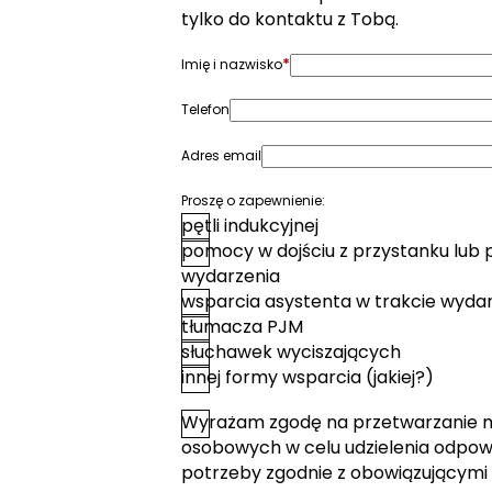
tylko do kontaktu z Tobą.
*
Imię i nazwisko
Telefon
Adres email
Proszę o zapewnienie:
pętli indukcyjnej
pomocy w dojściu z przystanku lub 
wydarzenia
wsparcia asystenta w trakcie wyda
tłumacza PJM
słuchawek wyciszających
innej formy wsparcia (jakiej?)
Wyrażam zgodę na przetwarzanie 
*
Zgoda
osobowych w celu udzielenia odpowi
potrzeby zgodnie z obowiązującymi