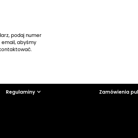
larz, podaj numer
s email, abyśmy
skontaktować.
Regulaminy
Zamówienia pu