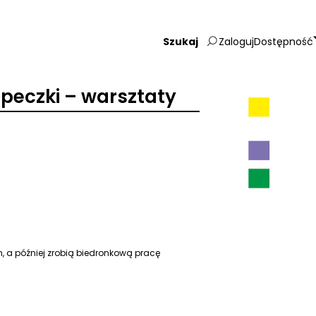
Zaloguj
Dostępność
Wpisz
szukaną
frazę:
opeczki – warsztaty
, a później zrobią biedronkową pracę