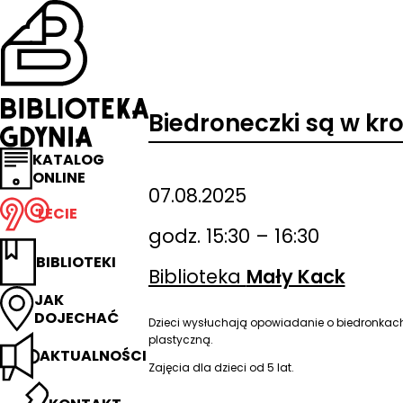
Przejdź
na
stronę
główną
Biblioteka
Gdynia
Biedroneczki są w kr
KATALOG
ONLINE
07.08.2025
LECIE
godz. 15:30 – 16:30
BIBLIOTEKI
Biblioteka
Mały Kack
JAK
DOJECHAĆ
Dzieci wysłuchają opowiadanie o biedronkach
plastyczną.
AKTUALNOŚCI
Zajęcia dla dzieci od 5 lat.