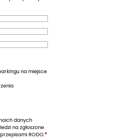
parkingu na miejsce
rzenia
moich danych
edzi na zgłoszone
*
 przepisami RODO.