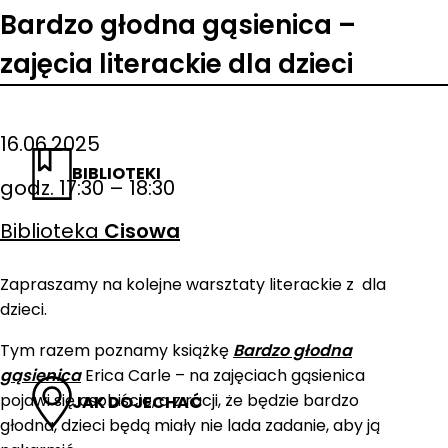
Bardzo głodna gąsienica –
zajęcia literackie dla dzieci
16.06.2025
BIBLIOTEKI
godz. 17:30 – 18:30
Biblioteka
Cisowa
Zapraszamy na kolejne warsztaty literackie z dla
dzieci.
Tym razem poznamy książkę
Bardzo głodna
gąsienica
Erica Carle – na zajęciach gąsienica
pojawi się osobiście, a z racji, że będzie bardzo
JAK DOJECHAĆ
głodna, dzieci będą miały nie lada zadanie, aby ją