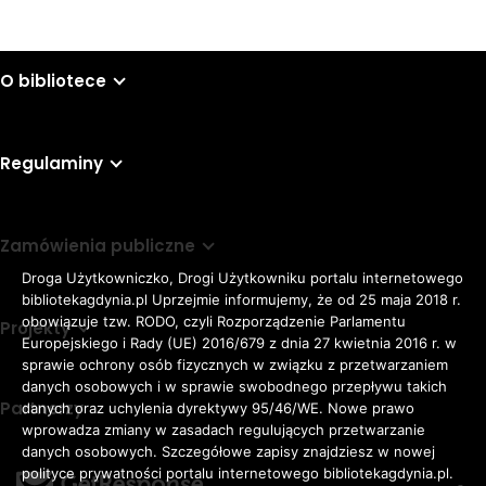
O bibliotece
Regulaminy
Zamówienia publiczne
Droga Użytkowniczko, Drogi Użytkowniku portalu internetowego
bibliotekagdynia.pl Uprzejmie informujemy, że od 25 maja 2018 r.
obowiązuje tzw. RODO, czyli Rozporządzenie Parlamentu
Projekty
Europejskiego i Rady (UE) 2016/679 z dnia 27 kwietnia 2016 r. w
sprawie ochrony osób fizycznych w związku z przetwarzaniem
danych osobowych i w sprawie swobodnego przepływu takich
Partnerzy
danych oraz uchylenia dyrektywy 95/46/WE. Nowe prawo
Rozmiar
wprowadza zmiany w zasadach regulujących przetwarzanie
domyślna czcionka
A
danych osobowych. Szczegółowe zapisy znajdziesz w nowej
czcionki
większa czcionka
A
KONTRAST:
ZWIĘKSZ
polityce prywatności portalu internetowego bibliotekagdynia.pl.