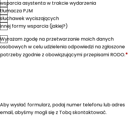
wsparcia asystenta w trakcie wydarzenia
tłumacza PJM
słuchawek wyciszających
innej formy wsparcia (jakiej?)
Wyrażam zgodę na przetwarzanie moich danych
*
Zgoda
osobowych w celu udzielenia odpowiedzi na zgłoszone
*
potrzeby zgodnie z obowiązującymi przepisami RODO.
Aby wysłać formularz, podaj numer telefonu lub adres
email, abyśmy mogli się z Tobą skontaktować.