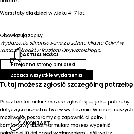
nakarmić.
Warsztaty dla dzieci w wieku 4-7 lat.
Obowiązują zapisy.
Wydarzenie sfinansowane z budżetu Miasta Gdyni w
ramach środków Budżetu Obywatelskiego.
AKTUALNOŚCI
Przejdź na stronę biblioteki
Zobacz wszystkie wydarzenia
Tutaj możesz zgłosić szczególną potrzebę
Przez ten formularz możesz zgłosić specjalne potrzeby
dotyczące uczestnictwa w wydarzeniu. W miarę naszych
możliwości postaramy się zapewnić ci pełny i
KONTAKT
komfortowy udział. Formularz możesz wypełnić
najpóźniej 10 dni przed wydarzeniem. Jeśli wolisz