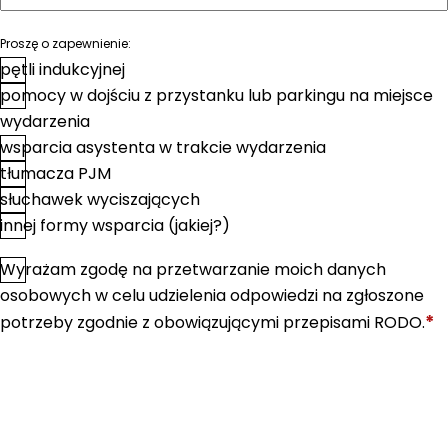
Proszę o zapewnienie:
pętli indukcyjnej
pomocy w dojściu z przystanku lub parkingu na miejsce
wydarzenia
wsparcia asystenta w trakcie wydarzenia
tłumacza PJM
słuchawek wyciszających
innej formy wsparcia (jakiej?)
Wyrażam zgodę na przetwarzanie moich danych
*
Zgoda
osobowych w celu udzielenia odpowiedzi na zgłoszone
*
potrzeby zgodnie z obowiązującymi przepisami RODO.