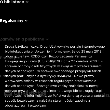
O bibliotece
Regulaminy
Zamówienia publiczne
Droga Użytkowniczko, Drogi Użytkowniku portalu internetowego
bibliotekagdynia.pl Uprzejmie informujemy, że od 25 maja 2018 r.
obowiązuje tzw. RODO, czyli Rozporządzenie Parlamentu
Projekty
Europejskiego i Rady (UE) 2016/679 z dnia 27 kwietnia 2016 r. w
sprawie ochrony osób fizycznych w związku z przetwarzaniem
danych osobowych i w sprawie swobodnego przepływu takich
Partnerzy
danych oraz uchylenia dyrektywy 95/46/WE. Nowe prawo
Rozmiar
wprowadza zmiany w zasadach regulujących przetwarzanie
domyślna czcionka
A
danych osobowych. Szczegółowe zapisy znajdziesz w nowej
czcionki
większa czcionka
A
KONTRAST:
ZWIĘKSZ
polityce prywatności portalu internetowego bibliotekagdynia.pl.
duża czcionka
Jednocześnie informujemy, że Państwa dane są przetwarzane w
A
ODSTĘPY
sposób bezpieczny, z należytą starannością i zgodnie z
W
obowiązującymi przepisami.
TEKŚCIE: