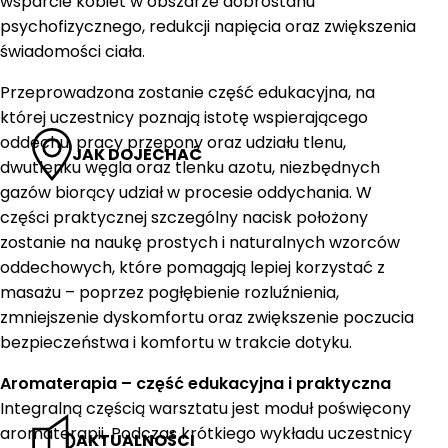
wsparcie kobiet w obszarze dobrostanu
psychofizycznego, redukcji napięcia oraz zwiększenia
świadomości ciała.
Przeprowadzona zostanie część edukacyjna, na
której uczestnicy poznają istotę wspierającego
oddechu, pracy przepony oraz udziału tlenu,
JAK DOJECHAĆ
dwutlenku węgla oraz tlenku azotu, niezbędnych
gazów biorący udział w procesie oddychania. W
części praktycznej szczególny nacisk położony
zostanie na naukę prostych i naturalnych wzorców
oddechowych, które pomagają lepiej korzystać z
masażu – poprzez pogłębienie rozluźnienia,
zmniejszenie dyskomfortu oraz zwiększenie poczucia
bezpieczeństwa i komfortu w trakcie dotyku.
Aromaterapia – część edukacyjna i praktyczna
Integralną częścią warsztatu jest moduł poświęcony
aromaterapii. Podczas krótkiego wykładu uczestnicy
AKTUALNOŚCI