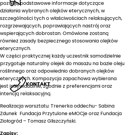
poznają podstawowe informacje dotyczące
działania wybranych olejków eterycznych, w
szczególności tych o właściwościach relaksujących,
rozgrzewających, poprawiających nastrój oraz
wspierających dobrostan. Omówione zostaną
również zasady bezpiecznego stosowania olejków
eterycznych.
W części praktycznej każdy uczestnik samodzielnie
przygotuje naturalny olejek do masażu na bazie oleju
roślinnego oraz odpowiednio dobranych olejków
eterycznych. Kompozycja zapachowa wybierana
KONTAKT
jest indywidualnie, zgodnie z preferencjami oraz
intencją relaksacyjną.
Realizacja warsztatu: Trenerka oddechu- Sabina
Zdunek Fundacja Przytulone eMOCje oraz Fundacja
Ziołogród – Tomasz Gliszczyński.
Zapisy: