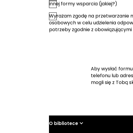
innej formy wsparcia (jakiej?)
Wyrażam zgodę na przetwarzanie 
*
Zgoda
osobowych w celu udzielenia odpowi
potrzeby zgodnie z obowiązującymi
Aby wysłać formu
telefonu lub adre
mogli się z Tobą 
O bibliotece