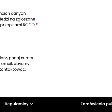
moich danych
edzi na zgłoszone
*
 przepisami RODO.
larz, podaj numer
s email, abyśmy
skontaktować.
Regulaminy
Zamówienia pu