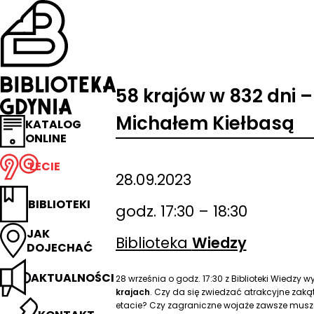
Przejdź
na
stronę
główną
Biblioteka
Gdynia
58 krajów w 832 dni –
Michałem Kiełbasą
KATALOG
ONLINE
LECIE
28.09.2023
BIBLIOTEKI
godz. 17:30 – 18:30
JAK
Biblioteka
Wiedzy
DOJECHAĆ
AKTUALNOŚCI
28 września o godz. 17:30 z Biblioteki Wiedzy
krajach
. Czy da się zwiedzać atrakcyjne zaką
etacie? Czy zagraniczne wojaże zawsze mus