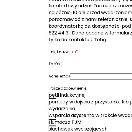
komfortowy udział. Formularz może
najpóźniej 10 dni przed wydarzeniem. 
porozmawiać z nami telefonicznie, s
koordynatorką ds. dostępności pod
622 44 31. Dane podane w formular
tylko do kontaktu z Tobą.
*
Imię i nazwisko
Telefon
Adres email
Proszę o zapewnienie:
pętli indukcyjnej
pomocy w dojściu z przystanku lub 
wydarzenia
wsparcia asystenta w trakcie wyda
tłumacza PJM
słuchawek wyciszających