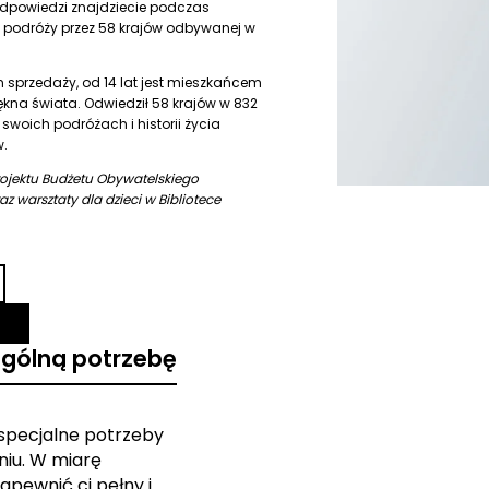
odpowiedzi znajdziecie podczas
j podróży przez 58 krajów odbywanej w
m sprzedaży, od 14 lat jest mieszkańcem
ękna świata. Odwiedził 58 krajów w 832
swoich podróżach i historii życia
.
ojektu Budżetu Obywatelskiego
z warsztaty dla dzieci w Bibliotece
ególną potrzebę
 specjalne potrzeby
iu. W miarę
apewnić ci pełny i