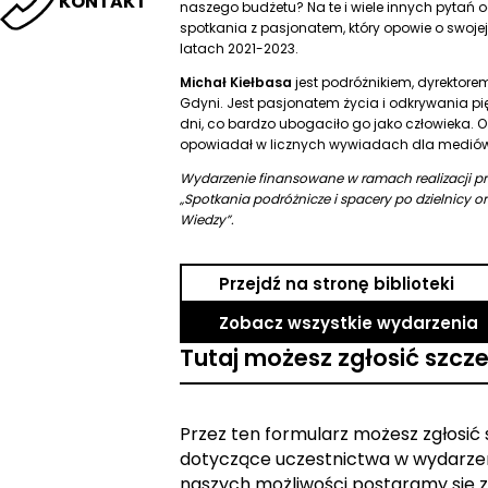
KONTAKT
naszego budżetu? Na te i wiele innych pytań 
spotkania z pasjonatem, który opowie o swoje
latach 2021-2023.
Michał Kiełbasa
jest podróżnikiem, dyrektore
Gdyni. Jest pasjonatem życia i odkrywania pi
dni, co bardzo ubogaciło go jako człowieka. O 
opowiadał w licznych wywiadach dla mediów
Wydarzenie finansowane w ramach realizacji pr
„Spotkania podróżnicze i spacery po dzielnicy ora
Wiedzy”.
Przejdź na stronę biblioteki
Zobacz wszystkie wydarzenia
Tutaj możesz zgłosić szcz
Przez ten formularz możesz zgłosić
dotyczące uczestnictwa w wydarzen
naszych możliwości postaramy się z