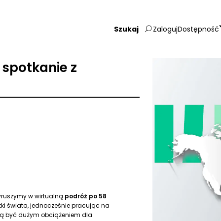
Zaloguj
Dostępność
Wpisz
szukaną
frazę:
 spotkanie z
 wyruszymy w wirtualną
podróż po 58
tki świata, jednocześnie pracując na
zą być dużym obciążeniem dla