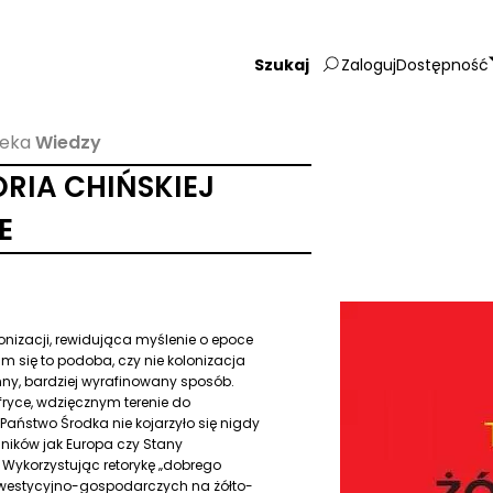
Zaloguj
Dostępność
Wpisz
szukaną
frazę:
teka
Wiedzy
ORIA CHIŃSKIEJ
E
lonizacji, rewidująca myślenie o epoce
am się to podoba, czy nie kolonizacja
inny, bardziej wyrafinowany sposób.
Afryce, wdzięcznym terenie do
aństwo Środka nie kojarzyło się nigdy
lników jak Europa czy Stany
 Wykorzystując retorykę „dobrego
nwestycyjno-gospodarczych na żółto-