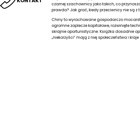
KONTAKT
czarnej szachownicy jako takich, co przynoszą
prawda? Jak grać, kiedy przeciwnicy nie są z t
Chiny to wyrachowane gospodarczo mocarst
ogromne zaplecze kapitałowe, rozwinięte techno
skrajnie oportunistyczne. Książka dosadnie opisuj
„niekorzyści” mają z niej społeczeństwa i kraj