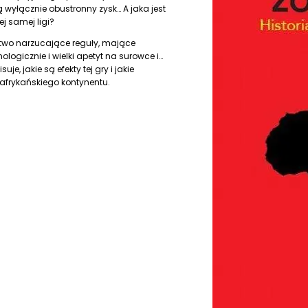
 wyłącznie obustronny zysk… A jaka jest
ej samej ligi?
wo narzucające reguły, mające
logicznie i wielki apetyt na surowce i…
e, jakie są efekty tej gry i jakie
e afrykańskiego kontynentu.