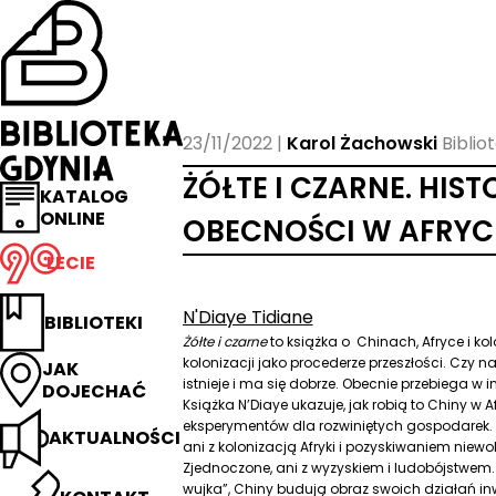
Przejdź
na
stronę
główną
Biblioteka
Gdynia
23/11/2022
Karol Żachowski
Biblio
ŻÓŁTE I CZARNE. HIST
KATALOG
ONLINE
OBECNOŚCI W AFRYC
LECIE
N'Diaye Tidiane
BIBLIOTEKI
Żółte i czarne
to książka o Chinach, Afryce i ko
kolonizacji jako procederze przeszłości. Czy n
JAK
istnieje i ma się dobrze. Obecnie przebiega w 
DOJECHAĆ
Książka N’Diaye ukazuje, jak robią to Chiny w 
eksperymentów dla rozwiniętych gospodarek. P
AKTUALNOŚCI
ani z kolonizacją Afryki i pozyskiwaniem niewo
Zjednoczone, ani z wyzyskiem i ludobójstwem.
wujka”, Chiny budują obraz swoich działań i