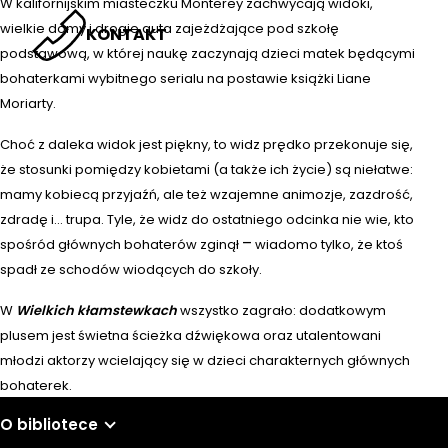
W kalifornijskim miasteczku Monterey zachwycają widoki,
wielkie domy i drogie auta zajeżdżające pod szkołę
KONTAKT
podstawową, w której naukę zaczynają dzieci matek będącymi
bohaterkami wybitnego serialu na postawie książki Liane
Moriarty.
Choć z daleka widok jest piękny, to widz prędko przekonuje się,
że stosunki pomiędzy kobietami (a także ich życie) są niełatwe:
mamy kobiecą przyjaźń, ale też wzajemne animozje, zazdrość,
zdradę i… trupa. Tyle, że widz do ostatniego odcinka nie wie, kto
–
spośród głównych bohaterów zginął
wiadomo tylko, że ktoś
spadł ze schodów wiodących do szkoły.
W
Wielkich kłamstewkach
wszystko zagrało: dodatkowym
plusem jest świetna ścieżka dźwiękowa oraz utalentowani
młodzi aktorzy wcielający się w dzieci charakternych głównych
bohaterek.
O bibliotece