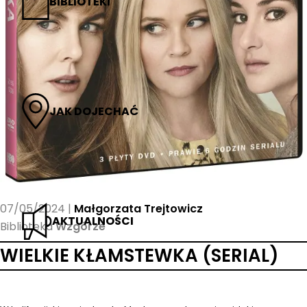
BIBLIOTEKI
JAK DOJECHAĆ
07/05/2024
Małgorzata Trejtowicz
AKTUALNOŚCI
Biblioteka
Wzgórze
WIELKIE KŁAMSTEWKA (SERIAL)