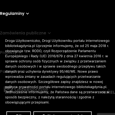
Regulaminy
Zamówienia publiczne
Droga Użytkowniczko, Drogi Użytkowniku portalu internetowego
bibliotekagdynia.pl Uprzejmie informujemy, że od 25 maja 2018 r.
obowiązuje tzw. RODO, czyli Rozporządzenie Parlamentu
Projekty
Europejskiego i Rady (UE) 2016/679 z dnia 27 kwietnia 2016 r. w
sprawie ochrony osób fizycznych w związku z przetwarzaniem
danych osobowych i w sprawie swobodnego przepływu takich
Partnerzy
danych oraz uchylenia dyrektywy 95/46/WE. Nowe prawo
Rozmiar
wprowadza zmiany w zasadach regulujących przetwarzanie
domyślna czcionka
A
danych osobowych. Szczegółowe zapisy znajdziesz w nowej
czcionki
większa czcionka
A
KONTRAST:
ZWIĘKSZ
polityce prywatności portalu internetowego bibliotekagdynia.pl.
duża czcionka
Jednocześnie informujemy, że Państwa dane są przetwarzane w
A
ODSTĘPY
sposób bezpieczny, z należytą starannością i zgodnie z
W
obowiązującymi przepisami.
TEKŚCIE: