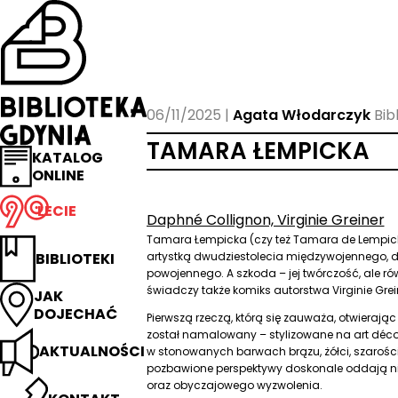
Przejdź
na
stronę
główną
Biblioteka
Gdynia
06/11/2025
Agata Włodarczyk
Bib
TAMARA ŁEMPICKA
KATALOG
ONLINE
LECIE
Daphné Collignon, Virginie Greiner
Tamara Łempicka (czy też Tamara de Lempic
BIBLIOTEKI
artystką dwudziestolecia międzywojennego, d
powojennego. A szkoda – jej twórczość, ale ró
świadczy także komiks autorstwa Virginie Greine
JAK
DOJECHAĆ
Pierwszą rzeczą, którą się zauważa, otwierają
został namalowany – stylizowane na art déc
AKTUALNOŚCI
w stonowanych barwach brązu, żółci, szarości
pozbawione perspektywy doskonale oddają ni
oraz obyczajowego wyzwolenia.