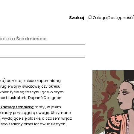
Zaloguj
Dostępność
Wpisz
szukaną
frazę:
lioteka
Śródmieście
ka) pozostaje nieco zapomnianą
rugie wojny światowej czy okresu
wnież życie są fascynujące, o czym
r i ilustratorki, Daphné Collignon.
c
Tamarę Łempicką
, to styl, w jakim
o kadry przyciągają uwagę. Utrzymane
, wydające się płaskie, a czasem wręcz
eco szalony okres lat dwudziestych