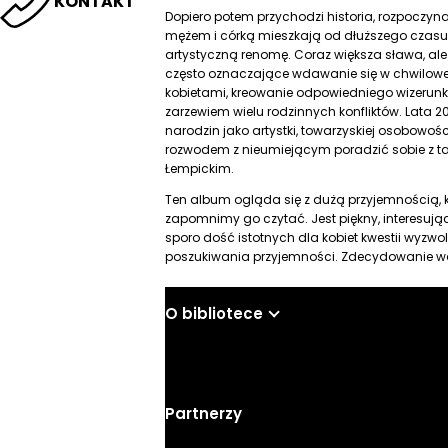
KONTAKT
Dopiero potem przychodzi historia, rozpoczy
mężem i córką mieszkają od dłuższego czasu 
artystyczną renomę. Coraz większa sława, ale 
często oznaczające wdawanie się w chwilowe 
kobietami, kreowanie odpowiedniego wizerunk
zarzewiem wielu rodzinnych konfliktów. Lata 20
narodzin jako artystki, towarzyskiej osobowoś
rozwodem z nieumiejącym poradzić sobie z t
Łempickim.
Ten album ogląda się z dużą przyjemnością, 
zapomnimy go czytać. Jest piękny, interesują
sporo dość istotnych dla kobiet kwestii wyzwol
poszukiwania przyjemności. Zdecydowanie wa
O bibliotece
Partnerzy