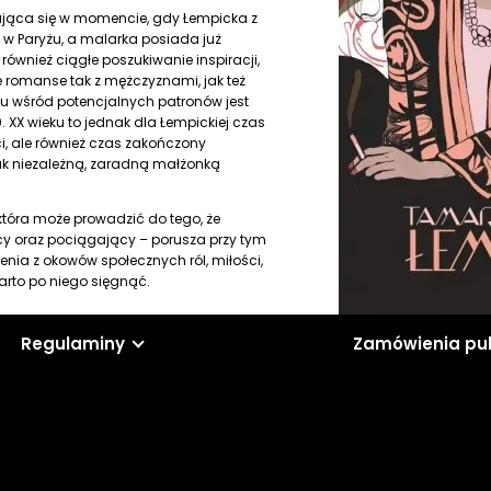
nająca się w momencie, gdy Łempicka z
w Paryżu, a malarka posiada już
również ciągłe poszukiwanie inspiracji,
romanse tak z mężczyznami, jak też
u wśród potencjalnych patronów jest
. XX wieku to jednak dla Łempickiej czas
ci, ale również czas zakończony
ak niezależną, zaradną małżonką
która może prowadzić do tego, że
cy oraz pociągający – porusza przy tym
enia z okowów społecznych ról, miłości,
rto po niego sięgnąć.
Regulaminy
Zamówienia pu