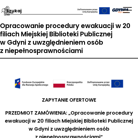
Przejdź
Wpisz
Otw
na
szukaną
men
Opracowanie procedury ewakuacji w 20
stronę
frazę:
filiach Miejskiej Biblioteki Publicznej
główną
w Gdyni z uwzględnieniem osób
Biblioteka
Gdynia
z niepełnosprawnościami
ZAPYTANIE OFERTOWE
PRZEDMIOT ZAMÓWIENIA: „Opracowanie procedury
ewakuacji w 20 filiach Miejskiej Biblioteki Publicznej
w Gdyni z uwzględnieniem osób
z niepełnosprawnościami”