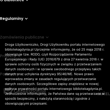
Regulaminy
Zamówienia publiczne
Droga Użytkowniczko, Drogi Użytkowniku portalu internetowego
bibliotekagdynia.pl Uprzejmie informujemy, że od 25 maja 2018 r.
obowiązuje tzw. RODO, czyli Rozporządzenie Parlamentu
Projekty
Europejskiego i Rady (UE) 2016/679 z dnia 27 kwietnia 2016 r. w
sprawie ochrony osób fizycznych w związku z przetwarzaniem
danych osobowych i w sprawie swobodnego przepływu takich
Partnerzy
danych oraz uchylenia dyrektywy 95/46/WE. Nowe prawo
Rozmiar
wprowadza zmiany w zasadach regulujących przetwarzanie
domyślna czcionka
A
danych osobowych. Szczegółowe zapisy znajdziesz w nowej
czcionki
większa czcionka
A
KONTRAST:
ZWIĘKSZ
polityce prywatności portalu internetowego bibliotekagdynia.pl.
duża czcionka
Jednocześnie informujemy, że Państwa dane są przetwarzane w
A
ODSTĘPY
sposób bezpieczny, z należytą starannością i zgodnie z
W
obowiązującymi przepisami.
TEKŚCIE: