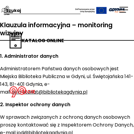
Przejdź
Wpisz
Otw
na
szukaną
men
Klauzula informacyjna – monitoring
stronę
frazę:
wizyjny
główną
KATALOG ONLINE
Biblioteka
Gdynia
1. Administrator danych
Administratorem Państwa danych osobowych jest
Miejska Biblioteka Publiczna w Gdyni, ul. Świętojańska 141-
143, 81-401 Gdynia, e-
LECIE
mail:
sekretariat@bibliotekagdynia.pl
2. Inspektor ochrony danych
W sprawach związanych z ochroną danych osobowych
proszę kontaktować się z Inspektorem Ochrony Danych,
e-mail
iod@bibliotekagdynia.pl