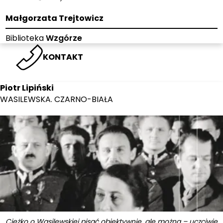
Małgorzata Trejtowicz
Biblioteka
Wzgórze
KONTAKT
Piotr Lipiński
WASILEWSKA. CZARNO-BIAŁA
Ciężko o Wasilewskiej pisać obiektywnie, ale można – uczciwie