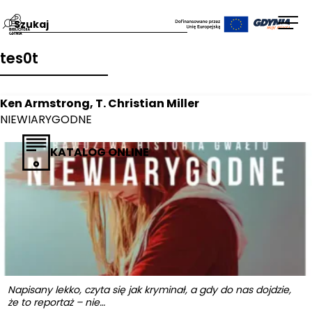
Przejdź
Wpisz
Otw
na
szukaną
men
tes0t
stronę
frazę:
główną
Biblioteka
Ken Armstrong, T. Christian Miller
Gdynia
NIEWIARYGODNE
KATALOG ONLINE
Napisany lekko, czyta się jak kryminał, a gdy do nas dojdzie,
że to reportaż – nie…