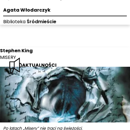
Agata Włodarczyk
Biblioteka
Śródmieście
Stephen King
MISERY
AKTUALNOŚCI
Po latach „Misery” nie traci na świeżości.