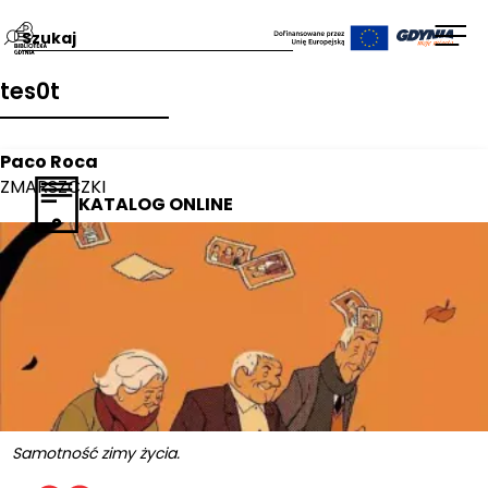
Przejdź
Wpisz
Otw
na
szukaną
men
tes0t
stronę
frazę:
główną
Biblioteka
Paco Roca
Gdynia
ZMARSZCZKI
KATALOG ONLINE
Samotność zimy życia.