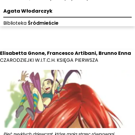
Agata Włodarczyk
Biblioteka
Śródmieście
Elisabetta Gnone, Francesco Artibani, Brunno Enna
CZARODZIEJKI W.I.T.C.H. KSIĘGA PIERWSZA
Pięć zwykłych dziewcząt, które mają strzec równowagi