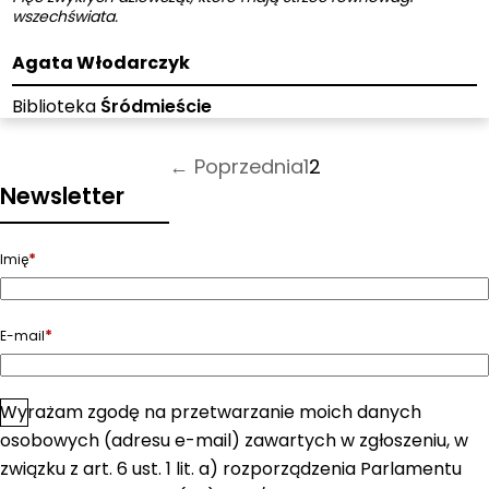
wszechświata.
Agata Włodarczyk
Biblioteka
Śródmieście
Stronicowanie
← Poprzednia
1
2
wpisów
Newsletter
*
Imię
*
E-mail
Wyrażam zgodę na przetwarzanie moich danych
*
Zgoda
osobowych (adresu e-mail) zawartych w zgłoszeniu, w
związku z art. 6 ust. 1 lit. a) rozporządzenia Parlamentu