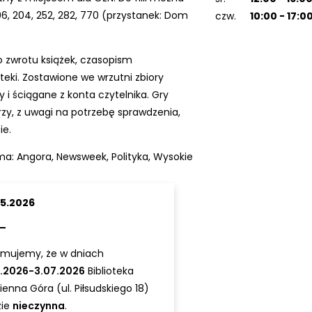
196, 204, 252, 282, 770 (przystanek: Dom
czw.
10:00 - 17:0
do zwrotu książek, czasopism
teki. Zostawione we wrzutni zbiory
i ściągane z konta czytelnika. Gry
zy, z uwagi na potrzebę sprawdzenia,
ie.
ma: Angora, Newsweek, Polityka, Wysokie
05.2026
rmujemy, że w dniach
6.2026-3.07.2026
Biblioteka
enna Góra (ul. Piłsudskiego 18)
zie
nieczynna
.