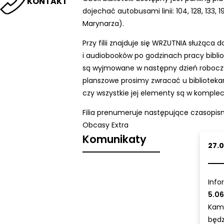
KONTAKT
dojechać autobusami linii: 104, 128, 133, 
Marynarza).
Przy filii znajduje się WRZUTNIA służąca 
i audiobooków po godzinach pracy biblio
są wyjmowane w następny dzień roboczy 
planszowe prosimy zwracać u bibliotekar
czy wszystkie jej elementy są w komplec
Filia prenumeruje następujące czasopis
Obcasy Extra
Komunikaty
27.
Info
5.0
Kami
będ