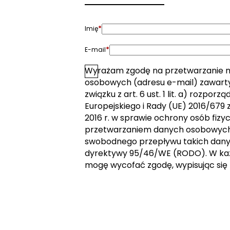
*
Imię
*
E-mail
Wyrażam zgodę na przetwarzanie 
*
Zgoda
osobowych (adresu e-mail) zawarty
związku z art. 6 ust. 1 lit. a) rozpor
Europejskiego i Rady (UE) 2016/679 z
2016 r. w sprawie ochrony osób fizy
przetwarzaniem danych osobowych 
swobodnego przepływu takich dany
dyrektywy 95/46/WE (RODO). W k
mogę wycofać zgodę, wypisując się 
Wyślij