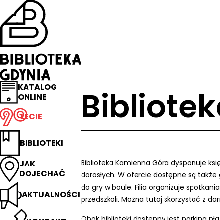
Przejdź
na
stronę
główną
Biblioteka
Gdynia
KATALOG
Bibliote
ONLINE
LECIE
BIBLIOTEKI
Biblioteka Kamienna Góra dysponuje księ
JAK
DOJECHAĆ
dorosłych. W ofercie dostępne są także 
do gry w boule. Filia organizuje spotkan
AKTUALNOŚCI
przedszkoli. Można tutaj skorzystać z da
Obok biblioteki dostępny jest parking pł