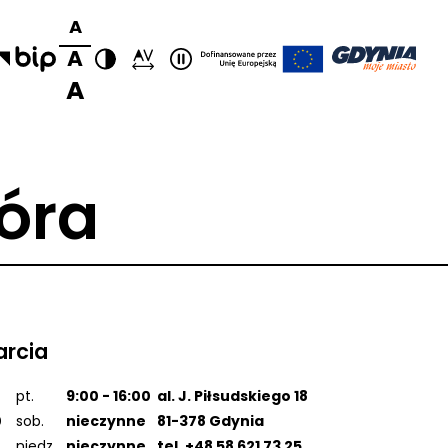
Rozmiar
domyślna czcionka
A
czcionki
większa czcionka
A
KONTRAST:
ZWIĘKSZ
ODSTĘPY
duża czcionka
A
W
TEKŚCIE:
óra
arcia
0
pt.
9:00 - 16:00
al. J. Piłsudskiego 18
0
sob.
nieczynne
81-378 Gdynia
0
niedz.
nieczynne
tel.
+48 58 621 73 25