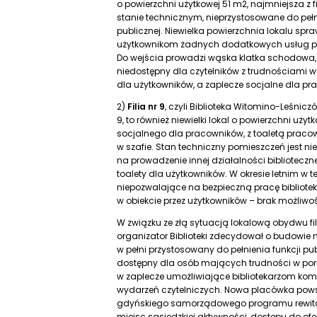
o powierzchni użytkowej 51 m2, najmniejsza z fil
stanie technicznym, nieprzystosowane do pełni
publicznej. Niewielka powierzchnia lokalu spr
użytkownikom żadnych dodatkowych usług p
Do wejścia prowadzi wąska klatka schodowa, a l
niedostępny dla czytelników z trudnościami w 
dla użytkowników, a zaplecze socjalne dla pr
2)
Filia nr 9
, czyli Biblioteka Witomino-Leśniczó
9, to również niewielki lokal o powierzchni uż
socjalnego dla pracowników, z toaletą praco
w szafie. Stan techniczny pomieszczeń jest n
na prowadzenie innej działalności biblioteczn
toalety dla użytkowników. W okresie letnim w
niepozwalające na bezpieczną pracę bibliotek
w obiekcie przez użytkowników – brak możliwoś
W związku ze złą sytuacją lokalową obydwu fil
organizator Biblioteki zdecydował o budowie n
w pełni przystosowany do pełnienia funkcji pu
dostępny dla osób mających trudności w poru
w zaplecze umożliwiające bibliotekarzom kom
wydarzeń czytelniczych. Nowa placówka powsta
gdyńskiego samorządowego programu rewital
miejsc sąsiedzkiej aktywności, dostępu do ofert