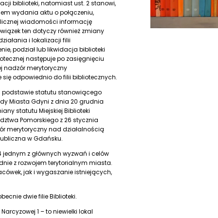
ji biblioteki, natomiast ust. 2 stanowi,
iem wydania aktu o połączeniu,
ublicznej wiadomości informację
wiązek ten dotyczy również zmiany
ałania i lokalizacji filii
nie, podział lub likwidacja biblioteki
otecznej następuje po zasięgnięciu
ej nadzór merytoryczny
e się odpowiednio do filii bibliotecznych.
na podstawie statutu stanowiącego
Rady Miasta Gdyni z dnia 20 grudnia
miany statutu Miejskiej Biblioteki
ództwa Pomorskiego z 26 stycznia
zór merytoryczny nad działalnością
a Publiczna w Gdańsku.
024 jednym z głównych wyzwań i celów
godnie z rozwojem terytorialnym miasta.
wek, jak i wygaszanie istniejących,
cnie dwie filie Biblioteki.
y Narcyzowej 1 – to niewielki lokal