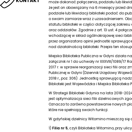
KONTAKT
może dokonać połączenia, podziału lub likwidac
że jest on obowiązany na 6 miesięcy przed dn
podziale lub likwidacji biblioteki podać do p
o swoim zamiarze wraz z uzasadnieniem. Obo
statutu biblioteki w części dotyczącej zakresu dzi
oraz oddziałów. Zgodnie z art. 13 ust. 4 połącze
wchodzącej w skład ogólnokrajowej sieci bibli
przez organizatora opinii jednostki sprawując
nad działalnością biblioteki. Przepis ten stosuj
Miejska Biblioteka Publiczna w Gdyni działa 
załącznik nr 1 do uchwały nr XXXVIII/1089/17 
2017 r. w sprawie reorganizacji sieci filii oraz z
Publicznej w Gdyni (Dziennik Urzędowy Wojew
2018 r., poz. 306). Jednostką sprawującą nad
Biblioteki jest Wojewódzka i Miejska Bibliotek
W Strategii Biblioteki Gdynia na lata 2018-2
jest optymalizacja sieci filii dzielnicowych z
Oznacza to zarówno powstawanie nowych placó
które nie spełniają swoich funkcji.
W gdyńskiej dzielnicy Witomino mieszczą się obe
1)
Filia nr 5
, czyli Biblioteka Witomino, przy ulic