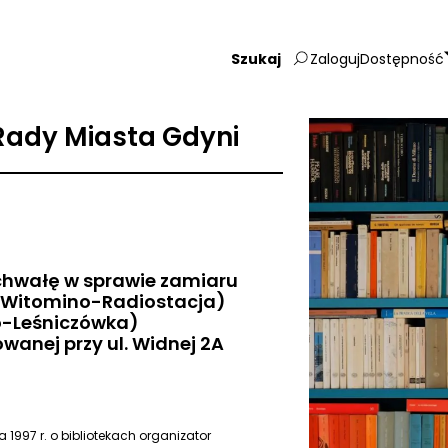
Zaloguj
Dostępność
Wpisz
szukaną
frazę:
ady Miasta Gdyni
chwałę w sprawie zamiaru
eka Witomino-Radiostacja)
no-Leśniczówka)
zowanej przy ul. Widnej 2A
a 1997 r. o bibliotekach organizator