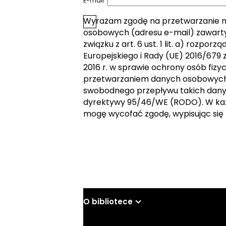
*
E-mail
Wyrażam zgodę na przetwarzanie 
*
Zgoda
osobowych (adresu e-mail) zawarty
związku z art. 6 ust. 1 lit. a) rozpor
Europejskiego i Rady (UE) 2016/679 z
2016 r. w sprawie ochrony osób fizy
przetwarzaniem danych osobowych 
swobodnego przepływu takich dany
dyrektywy 95/46/WE (RODO). W k
mogę wycofać zgodę, wypisując się 
Wyślij
O bibliotece