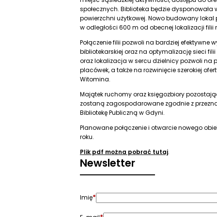
społecznych. Biblioteka będzie dysponowała
powierzchni użytkowej. Nowo budowany lokal pr
w odległości 600 m od obecnej lokalizacji filii nr
Połączenie filii pozwoli na bardziej efektywne 
bibliotekarskiej oraz na optymalizację sieci fil
oraz lokalizacja w sercu dzielnicy pozwoli na 
placówek, a także na rozwinięcie szerokiej ofe
Witomina.
Majątek ruchomy oraz księgozbiory pozostające 
zostaną zagospodarowane zgodnie z przeznac
Bibliotekę Publiczną w Gdyni.
Planowane połączenie i otwarcie nowego obiek
roku.
Plik pdf można pobrać tutaj
.
Newsletter
*
Imię