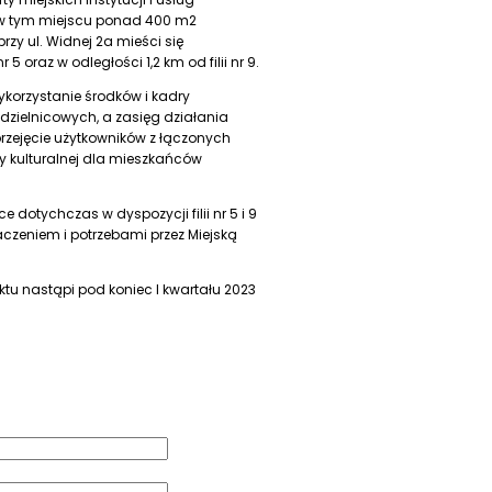
 w tym miejscu ponad 400 m2
zy ul. Widnej 2a mieści się
 5 oraz w odległości 1,2 km od filii nr 9.
wykorzystanie środków i kadry
ii dzielnicowych, a zasięg działania
przejęcie użytkowników z łączonych
rty kulturalnej dla mieszkańców
dotychczas w dyspozycji filii nr 5 i 9
zeniem i potrzebami przez Miejską
tu nastąpi pod koniec I kwartału 2023