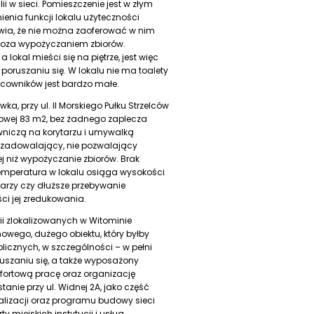
ii w sieci. Pomieszczenie jest w złym
enia funkcji lokalu użyteczności
awia, że nie można zaoferować w nim
oza wypożyczaniem zbiorów.
okal mieści się na piętrze, jest więc
poruszaniu się. W lokalu nie ma toalety
acowników jest bardzo małe.
wka, przy ul. II Morskiego Pułku Strzelców
ytkowej 83 m2, bez żadnego zaplecza
wniczą na korytarzu i umywalką
iezadowalający, nie pozwalający
ej niż wypożyczanie zbiorów. Brak
 temperatura w lokalu osiąga wysokości
arzy czy dłuższe przebywanie
ci jej zredukowania.
ii zlokalizowanych w Witominie
owego, dużego obiektu, który byłby
blicznych, w szczególności – w pełni
szaniu się, a także wyposażony
fortową pracę oraz organizację
nie przy ul. Widnej 2A, jako część
izacji oraz programu budowy sieci
y miejskich instytucji i usług