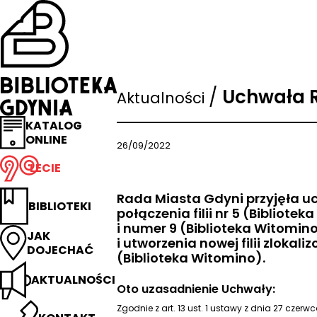
Przejdź
na
stronę
główną
Biblioteka
Gdynia
/
Uchwała R
Aktualności
KATALOG
ONLINE
26/09/2022
LECIE
Rada Miasta Gdyni przyjęła u
BIBLIOTEKI
połączenia filii nr 5 (Bibliot
i numer 9 (Biblioteka Witomi
JAK
i utworzenia nowej filii zlokali
DOJECHAĆ
(Biblioteka Witomino).
AKTUALNOŚCI
Oto uzasadnienie Uchwały:
Zgodnie z art. 13 ust. 1 ustawy z dnia 27 czerwc