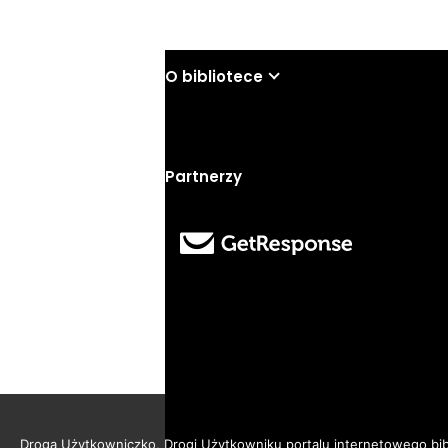
O bibliotece
Partnerzy
Droga Użytkowniczko, Drogi Użytkowniku portalu internetowego bibl