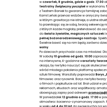
w
czwartek, 8 grudnia, gdzie o godz. 17:30
ob
teatralny
Świąteczny początek
w wykonaniu
z Teatrem Baniek to gwarancja familijnej za
Kamil Leński przenosi widzów w oniryczny świa
w którym grawitacja nie istnieje, a ulotne stru
to przenikając się ze sobą, tworzą sekwencję
z których każde mogłoby pretendować do os
do
świata żywiołów, magicznych sztuczek i
pełnej bożonarodzeniowego nastroju
. Spek
Świetnie bawić się na nim będą zarówno dzieci, 
wolny
.
Po dzieciach przychodzi czas na młodzież. D
W sobotę
10 grudnia od godz. 10:00
zaprasza
na intensywne, 4-godzinne w
arsztaty tworze
okazja, by nie tylko nauczyć się jak skutecznie
wśród młodego pokolenia platformę społecznoś
sztuki filmowej. Warsztaty poprowadzi
Borys ,
filmowiec oraz rysownik. Borys nie tylko tworzy 
o filmach i popkulturze od lat. Brał udział w 
reklamach, etiudach oraz współtworzy amator
obowiązują zapisy pod adresem
promocja@b
W poniedziałek
12 grudnia o godz. 17:00
w pow
atmosfera i korzenno-cynamonowy zapach. Pa
w wieku
od 4 do 10 lat
do swojej kuchni na w