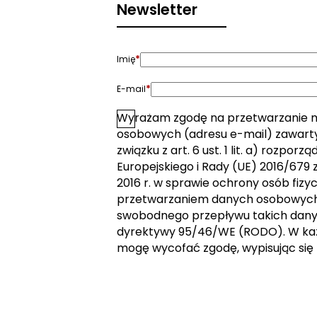
Newsletter
*
Imię
*
E-mail
Wyrażam zgodę na przetwarzanie 
*
Zgoda
osobowych (adresu e-mail) zawarty
związku z art. 6 ust. 1 lit. a) rozpor
Europejskiego i Rady (UE) 2016/679 z
2016 r. w sprawie ochrony osób fizy
przetwarzaniem danych osobowych 
swobodnego przepływu takich dany
dyrektywy 95/46/WE (RODO). W k
mogę wycofać zgodę, wypisując się 
Wyślij