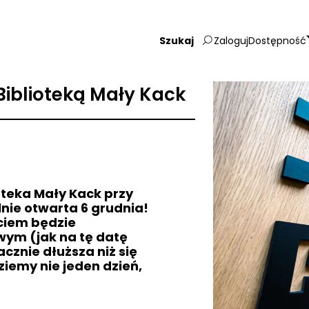
Zaloguj
Dostępność
Wpisz
szukaną
frazę:
Biblioteką Mały Kack
oteka Mały Kack przy
alnie otwarta 6 grudnia!
ciem będzie
owym (jak na tę datę
acznie dłuższa niż się
emy nie jeden dzień,