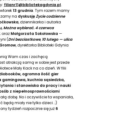
y:
filianr11@bibliotekagdynia.pl
.
 wtorek
13 grudnia
. Tym razem mamy
szamy na
dyskusję
Życie codzienne
Boćkowska
, dziennikarka i autorka
u
,
Można wybierać. 4 czerwca
L
oraz
Małgorzata Sokołowska
—
yni (
Dni bezciastkowe
,
10 lutego — ulica
 Gromow
, dyrektorka Biblioteki Gdynia
mnią Wam czas i zachęcą
ast atrakcją samą w sobie jest przede
iotece Mały Kack na co dzień. W filii
udiobooków, ogromna ilość gier
ia gamingowa, kuchnia sąsiedzka,
ytania i stanowiska do pracy i nauki
osób z niepełnosprawnościami
ałą dobę. No i oczywiście ta wspaniała,
ść będą miały nie tylko dzieci. ;)
ony tydzień rozpocznie się już
6