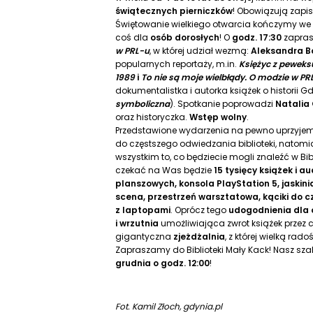
świątecznych pierniczków
! Obowiązują zapis
Świętowanie wielkiego otwarcia kończymy we
coś dla
osób dorosłych
! O
godz. 17:30
zapra
w PRL-u
, w której udział wezmą:
Aleksandra 
popularnych reportaży, m.in.
Księżyc z peweks
1989
i
To nie są moje wielbłądy.
O modzie w PR
dokumentalistka i autorka książek o historii Gd
symboliczna
). Spotkanie poprowadzi
Natalia
oraz historyczka.
Wstęp wolny
.
Przedstawione wydarzenia na pewno uprzyje
do częstszego odwiedzania biblioteki, natomi
wszystkim to, co będziecie mogli znaleźć w Bibl
czekać na Was będzie
15 tysięcy książek i a
planszowych, konsola PlayStation 5, jaskin
scena, przestrzeń warsztatowa, kąciki do cz
z laptopami
. Oprócz tego
udogodnienia dla 
i wrzutnia
umożliwiająca zwrot książek przez c
gigantyczna
zjeżdżalnia
, z której wielką rado
Zapraszamy do Biblioteki Mały Kack! Nasz szal
grudnia o godz. 12:00
!
Fot. Kamil Złoch, gdynia.pl