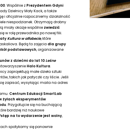
:00
. Wspólnie z
Prezydentem Gdyni
ady Dzielnicy Mały Kack, a także
gę i oficjalnie rozpoczniemy działalność
wiele niespodzianek. Otrzymają drobny
ą miały okazje wspólnie
zwiedzić
i się w rolę przewodnika po nowej filii.
taty
Kultura w alfabecie
, które
skaliova. Będą to zajęcia
dla grupy
 szkół podstawowych
, organizowane
unów z dziećmi do lat 10
Leśne
 stowarzyszenie
Halo Kultura
.
icy zaprojektują małe dzieła sztuki
w, takich jak patyczki czy liście. Jeśli
się zapisać, wysyłając maila na adres
ramu.
Centrum Edukacji SmartLab
w żyłach eksperymentów
lodu
. Przygotujcie się na buchającą
tóre bardziej niż naukowe
stęp na to wydarzenie jest wolny
,
ajkach spotykamy się ponownie