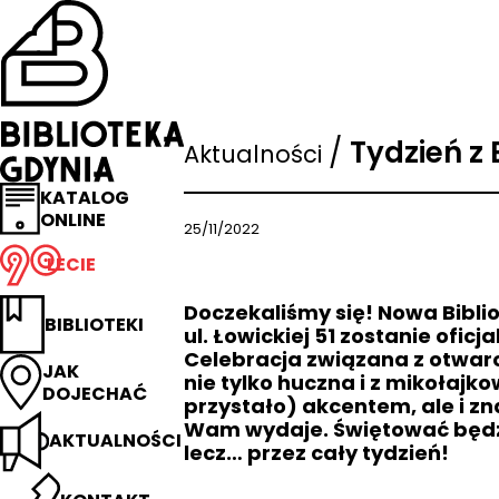
Przejdź
na
stronę
główną
Biblioteka
Gdynia
/
Tydzień z 
Aktualności
KATALOG
ONLINE
25/11/2022
LECIE
Doczekaliśmy się! Nowa Bibli
BIBLIOTEKI
ul. Łowickiej 51 zostanie oficj
Celebracja związana z otwar
JAK
nie tylko huczna i z mikołajk
DOJECHAĆ
przystało) akcentem, ale i zn
Wam wydaje. Świętować będzi
AKTUALNOŚCI
lecz… przez cały tydzień!