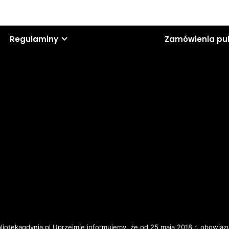
Regulaminy
Zamówienia pu
iotekagdynia.pl Uprzejmie informujemy, że od 25 maja 2018 r. obowiązu