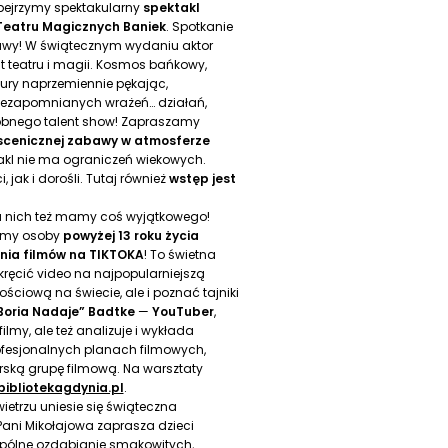
ejrzymy spektakularny
spektakl
Teatru Magicznych Baniek
. Spotkanie
bawy! W świątecznym wydaniu aktor
t teatru i magii. Kosmos bańkowy,
ktury naprzemiennie pękając,
 niezapomnianych wrażeń… działań,
obnego talent show! Zapraszamy
 scenicznej zabawy w atmosferze
takl nie ma ograniczeń wiekowych.
jak i dorośli. Tutaj również
wstęp jest
la nich też mamy coś wyjątkowego!
my osoby
powyżej 13 roku życia
nia filmów na TIKTOKA
! To świetna
 kręcić video na najpopularniejszą
ciową na świecie, ale i poznać tajniki
,Boria Nadaje” Badtke
—
YouTuber
,
filmy, ale też analizuje i wykłada
profesjonalnych planach filmowych,
ską grupę filmową. Na warsztaty
ibliotekagdynia.pl
.
ietrzu uniesie się świąteczna
ni Mikołajowa zaprasza dzieci
spólne ozdabianie smakowitych,