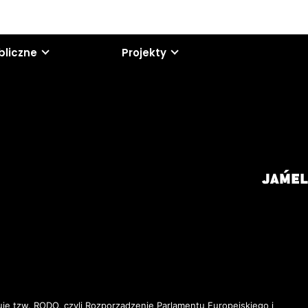
bliczne
Projekty
je tzw. RODO, czyli Rozporządzenie Parlamentu Europejskiego i