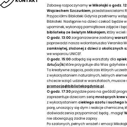
KONTAKT
Zabawę rozpoczynamy
w Mikołajki o godz. 12
Wojciechem Szczurkiem
, przedstawicielami R
Przyjaciółmi Biblioteki Gdynia przetniemy wstę
Biblioteki. Następnie na dzieci czekać będzie 
upominek, wykonają pamiątkowe zdjęcie i będ
bibliotekę ze świętym Mikołajem
, który wciel
O godz. 13:00
zorganizowane zostaną
warsz
poprowadzi nasza wolontariuszka Veranika Ma
zamkniętej, złożonej z dzieci z okolicznych
we wsparciu UNICEF.
O godz. 15:00
odbędą się warsztaty dla
opiek
Sztu(cz)ki
, które przygotuje dla Was gdyńskie
To kreatywne zajęcia, podczas których uczestn
z wykorzystaniem naturalnych, leśnych elementó
chcecie wziąć udział w warsztatach, musicie 
promocja@bibliotekagdynia.pl
.
O godz. 17:30
przyjdzie pora na gwóźdź prog
zaprezentuje dzieciom serię
mrożących krew 
z wykorzystaniem
ciekłego azotu i suchego 
parę, unoszący się dym i reakcje chemiczne, k
doświadczenia przypominać będą… magię!
W
nie obowiązują żadne zapisy.
Po szalonych, pełnych wrażeń i emocji Mikoł