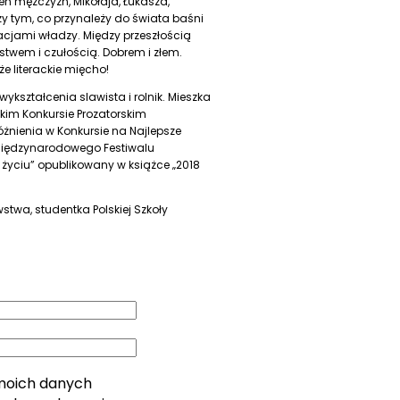
eń mężczyzn, Mikołaja, Łukasza,
y tym, co przynależy do świata baśni
lacjami władzy. Między przeszłością
ństwem i czułością. Dobrem i złem.
e literackie mięcho!
 wykształcenia slawista i rolnik. Mieszka
kim Konkursie Prozatorskim
óżnienia w Konkursie na Najlepsze
 Międzynarodowego Festiwalu
życiu” opublikowany w książce „2018
stwa, studentka Polskiej Szkoły
moich danych