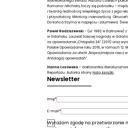
wykreowanego świata. Historia czterech pokol
Romana i Michała, toczy się pośrodku – międz
i twardą realnością wiejskiego życia z jego re
i przyszłością. Miłością i nienawiścią. Okrucie
Do końca trzyma w napięciu i zdumiewa. Śwież
Paweł Radziszewski
– (ur. 1982 w Kalinowie) z
w Gdańsku. Laureat trzeciej nagrody w Gdańs
za opowiadanie „Chłopska 34” (2011) oraz wyr
Polskie Opowiadanie roku 2016, w ramach 12.
Opowiadania za utwór „Najważniejsza rzecz w 
Antologia opowiadań”.
Hanna Łozowska
– doktorantka literaturoznaw
Reportażu. Autorka strony
Halo, książki.
Newsletter
*
Imię
*
E-mail
Wyrażam zgodę na przetwarzanie 
*
Zgoda