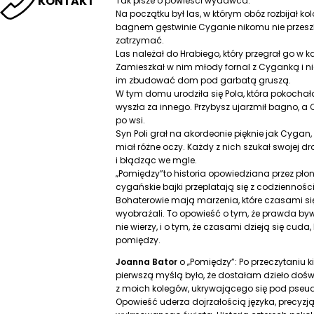
KONTAKT
Tak pisze o powieści wydawca:
Na początku był las, w którym obóz rozbijał ko
bagnem gęstwinie Cyganie nikomu nie przeszka
zatrzymać.
Las należał do Hrabiego, który przegrał go w ka
Zamieszkał w nim młody fornal z Cyganką i n
im zbudować dom pod garbatą gruszą.
W tym domu urodziła się Pola, która pokochała
wyszła za innego. Przybysz ujarzmił bagno, a 
po wsi.
Syn Poli grał na akordeonie pięknie jak Cygan,
miał różne oczy. Każdy z nich szukał swojej dro
i błądząc we mgle.
„Pomiędzy”to historia opowiedziana przez płoną
cygańskie bajki przeplatają się z codziennośc
Bohaterowie mają marzenia, które czasami się sp
wyobrażali. To opowieść o tym, że prawda bywa 
nie wierzy, i o tym, że czasami dzieją się cuda, k
pomiędzy.
Joanna Bator
o „Pomiędzy”: Po przeczytaniu k
pierwszą myślą było, że dostałam dzieło doś
z moich kolegów, ukrywającego się pod pseu
Opowieść uderza dojrzałością języka, precyzją