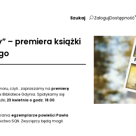
Zaloguj
Dostępność
Wpisz
szukaną
frazę:
” – premiera książki
go
oru, czyli… zapraszamy na
premierę
w Bibliotece Gdynia. Spotykamy się
żki,
23 kwietnia o godz. 18.00
.
rania
egzemplarze powieści Pawła
ctwo SQN. Zwycięzcy będą mogli