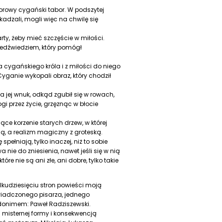
lorowy cygański tabor. W podszytej
dzali, mogli więc na chwilę się
rty, żeby mieć szczęście w miłości.
iedźwiedziem, który pomógł
 cygańskiego króla i z miłości do niego
Cyganie wykopali obraz, który chodził
 a jej wnuk, odkąd zgubił się w rowach,
gi przez życie, grzęznąc w błocie
ce korzenie starych drzew, w której
ią, a realizm magiczny z groteską.
ełniają, tylko inaczej, niż to sobie
nie do zniesienia, nawet jeśli się w nią
tóre nie są ani złe, ani dobre, tylko takie
ilkudziesięciu stron powieści moją
wiadczonego pisarza, jednego
donimem: Paweł Radziszewski.
 misternej formy i konsekwencją