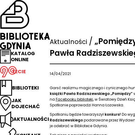
Przejdź
na
stronę
główną
Biblioteka
Gdynia
/
„Pomiędzy
Aktualności
Pawła Radziszewskie
KATALOG
ONLINE
LECIE
14/04/2021
BIBLIOTEKI
Garsć realizmu magicznego i cynicznego hum
książki Pawła Radziszewskiego „Pomiędzy”
na
Facebooku biblioteki
, w Światowy Dzień Ksią
JAK
Spotkanie poprowadzi Hanna Łozowska.
DOJECHAĆ
Spotkaniu będzie towarzyszył
konkurs!
Do wyg
AKTUALNOŚCI
Radziszewskiego
podarowane przez Wydawni
je odebrać w Bibliotece Gdynia.