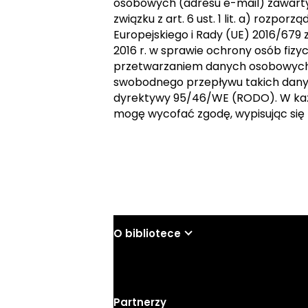
osobowych (adresu e-mail) zawarty
związku z art. 6 ust. 1 lit. a) rozpor
Europejskiego i Rady (UE) 2016/679 z
2016 r. w sprawie ochrony osób fizy
przetwarzaniem danych osobowych 
swobodnego przepływu takich dany
dyrektywy 95/46/WE (RODO). W k
mogę wycofać zgodę, wypisując się 
Wyślij
O bibliotece
Partnerzy