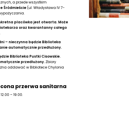
cznych, a przede wszystkim
ce Śródmieście
(ul. Władysława IV 7-
 wypożyczania.
 konkretna placówka jest otwarta. Może
ibliotekarza oraz kwarantanny całego
.
ni – nieczynna będzie Biblioteka
anie automatycznie przedłużony.
zie Biblioteka Pustki Cisowskie.
omatycznie przedłużony.
Zbiory
ożna oddawać w Bibliotece Chylonia
ócona przerwa sanitarna
2.00 – 19.00.