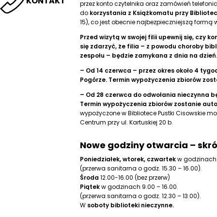
KONTAKT
przez konto czytelnika oraz zamówień telefoni
do
korzystania z Książkomatu przy Bibliote
15), co jest obecnie najbezpieczniejszą formą
Przed wizytą w swojej filii upewnij się, czy
się zdarzyć, że filia – z powodu choroby b
zespołu – będzie zamykana z dnia na dzień
– Od 14 czerwca – przez okres około 4 tygod
Pogórze. Termin wypożyczenia zbiorów zost
– Od 28 czerwca do odwołania nieczynna będ
Termin wypożyczenia zbiorów zostanie aut
wypożyczone w Bibliotece Pustki Cisowskie m
Centrum przy ul. Kartuskiej 20 b.
Nowe godziny otwarcia – skr
Poniedziałek, wtorek, czwartek
w godzinach 1
(przerwa sanitarna o godz. 15.30 – 16.00).
Środa
12.00-16.00 (bez przerw)
Piątek
w godzinach 9.00 – 16.00.
(przerwa sanitarna o godz. 12.30 – 13.00).
W
soboty biblioteki nieczynne.