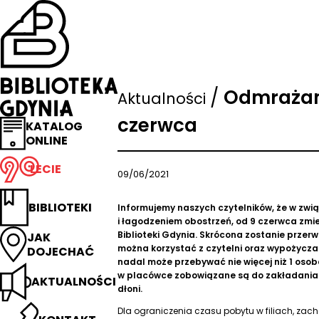
Przejdź
na
stronę
główną
Biblioteka
Gdynia
/
Odmrażamy
Aktualności
czerwca
KATALOG
ONLINE
LECIE
09/06/2021
BIBLIOTEKI
Informujemy naszych czytelników, że w zwi
i łagodzeniem obostrzeń, od 9 czerwca zmieni
Biblioteki Gdynia. Skrócona zostanie przer
JAK
można korzystać z czytelni oraz wypożycza
DOJECHAĆ
nadal może przebywać nie więcej niż 1 oso
w placówce zobowiązane są do zakładania 
AKTUALNOŚCI
dłoni.
Dla ograniczenia czasu pobytu w filiach, z