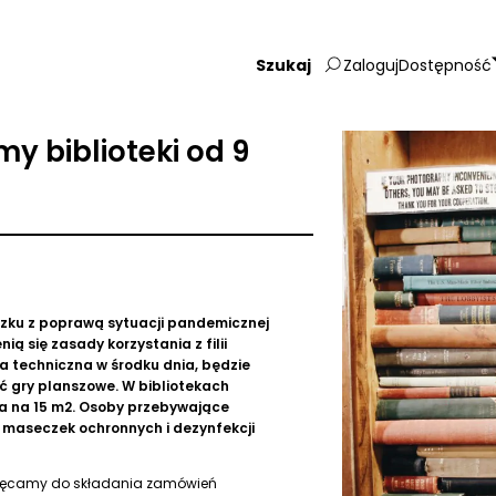
Zaloguj
Dostępność
Wpisz
szukaną
frazę:
 biblioteki od 9
ązku
z poprawą sytuacji pandemicznej
ą się zasady korzystania z filii
wa techniczna w środku dnia, będzie
ć gry planszowe. W bibliotekach
ba na 15 m2. Osoby przebywające
maseczek ochronnych i dezynfekcji
achęcamy do składania zamówień