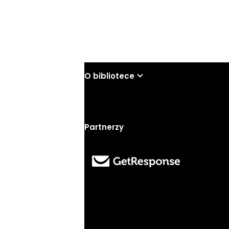
Wyślij
O bibliotece
Partnerzy