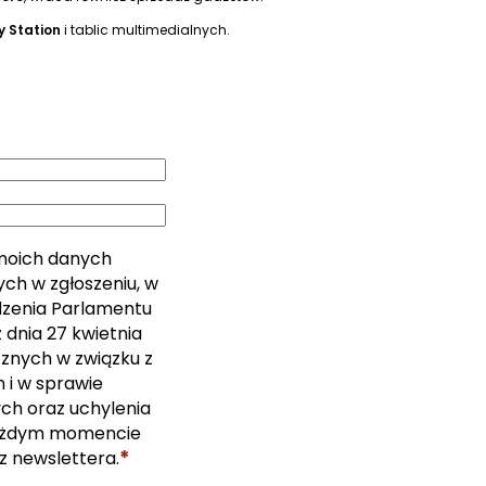
y Station
i tablic multimedialnych.
moich danych
ch w zgłoszeniu, w
ządzenia Parlamentu
 dnia 27 kwietnia
cznych w związku z
i w sprawie
ch oraz uchylenia
ażdym momencie
*
z newslettera.