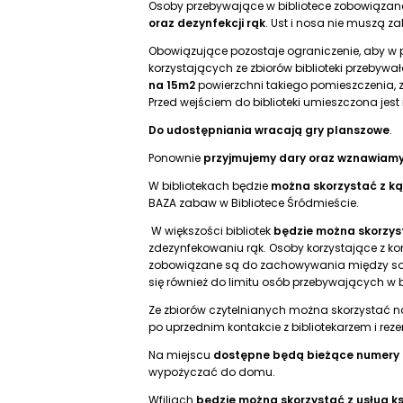
Osoby przebywające w bibliotece zobowiąza
oraz dezynfekcji rąk
. Ust i nosa nie muszą za
Obowiązujące pozostaje ograniczenie, aby w
korzystających ze zbiorów biblioteki przebywa
na 15m2
powierzchni takiego pomieszczenia, z
Przed wejściem do biblioteki umieszczona jest 
Do udostępniania wracają gry planszowe
.
Ponownie
przyjmujemy dary oraz wznawiamy
W bibliotekach będzie
można skorzystać z ką
BAZA zabaw w Bibliotece Śródmieście.
W większości bibliotek
będzie można skorzy
zdezynfekowaniu rąk. Osoby korzystające z ko
zobowiązane są do zachowywania między sob
się również do limitu osób przebywających w b
Ze zbiorów czytelnianych można skorzystać na
po uprzednim kontakcie z bibliotekarzem i rez
Na miejscu
dostępne będą bieżące numery
wypożyczać do domu.
Wfiliach
będzie można skorzystać z usług k