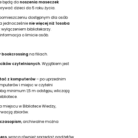
ne będą do
noszenia maseczek
krywać dzieci do 5 roku życia.
 pomieszczeniu dostępnym dla osób
ła jednocześnie
nie więcej niż 1osoba
 wyłączeniem bibliotekarzy.
informacja o limicie osób.
 bookcrossing
na filiach.
cików czytelnianych.
Wyjątkiem jest
stać z komputerów
– po uprzednim
mputerów i miejsc w czytelni
ą minimum 1,5 m odstępu, wliczają
ibliotece.
 miejscu w Bibliotece Wiedzy,
erwacją zbiorów.
 czasopism
, archiwalne można
sero
, wraca również sprzedaż gadżetów.