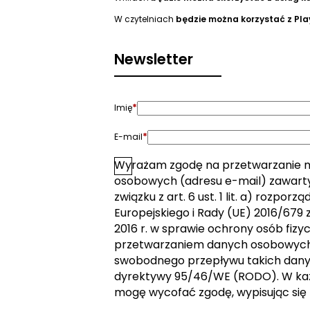
W czytelniach
będzie można korzystać z Pla
Newsletter
*
Imię
*
E-mail
Wyrażam zgodę na przetwarzanie 
*
Zgoda
osobowych (adresu e-mail) zawarty
związku z art. 6 ust. 1 lit. a) rozpor
Europejskiego i Rady (UE) 2016/679 z
2016 r. w sprawie ochrony osób fizy
przetwarzaniem danych osobowych 
swobodnego przepływu takich dany
dyrektywy 95/46/WE (RODO). W k
mogę wycofać zgodę, wypisując się 