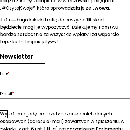
Książki zostały zakupione w warszawskiej księgarni
„#CzytajSwoje”, która sprowadzała je ze
Lwowa
.
Już niedługo książki trafią do naszych filii, skąd
będziecie mogli je wypożyczyć. Dziękujemy Państwu
bardzo serdecznie za wszystkie wpłaty i za wsparcie
tej szlachetnej inicjatywy!
Newsletter
*
Imię
*
E-mail
Wyrażam zgodę na przetwarzanie moich danych
*
Zgoda
osobowych (adresu e-mail) zawartych w zgłoszeniu, w
związku z art. 6 ust. 1 lit. a) rozporządzenia Parlamentu