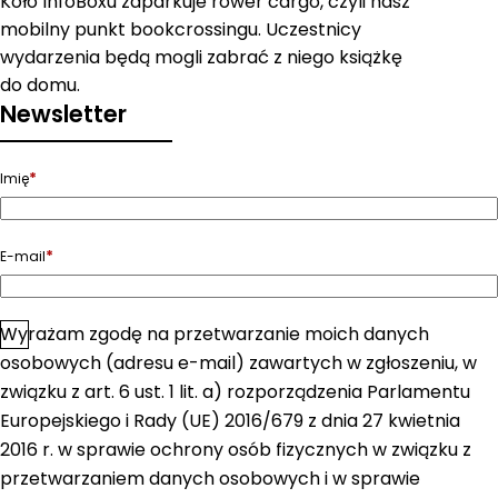
Koło InfoBoxu zaparkuje rower cargo, czyli nasz
mobilny punkt bookcrossingu. Uczestnicy
wydarzenia będą mogli zabrać z niego książkę
do domu.
Newsletter
*
Imię
*
E-mail
Wyrażam zgodę na przetwarzanie moich danych
*
Zgoda
osobowych (adresu e-mail) zawartych w zgłoszeniu, w
związku z art. 6 ust. 1 lit. a) rozporządzenia Parlamentu
Europejskiego i Rady (UE) 2016/679 z dnia 27 kwietnia
2016 r. w sprawie ochrony osób fizycznych w związku z
przetwarzaniem danych osobowych i w sprawie