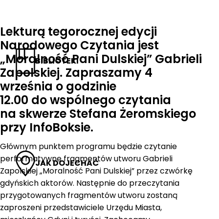
Lekturą tegorocznej edycji
Narodowego Czytania jest
„Moralność Pani Dulskiej” Gabrieli
BIBLIOTEKI
Zapolskiej. Zapraszamy 4
września o godzinie
12.00 do wspólnego czytania
na skwerze Stefana Żeromskiego
przy InfoBoksie.
Głównym punktem programu będzie czytanie
performatywne fragmentów utworu Gabrieli
JAK DOJECHAĆ
Zapolskiej „Moralność Pani Dulskiej” przez czwórkę
gdyńskich aktorów. Następnie do przeczytania
przygotowanych fragmentów utworu zostaną
zaproszeni przedstawiciele Urzędu Miasta,