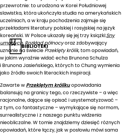
przewrotnie: to urodzona w Korei Południowej
slawistka, która ukończyła studia na amerykańskich
uczelniach, a w kraju pochodzenia zajmuje się
przekładami literatury polskiej i rosyjskiej na język
koreański. W Polsce ukazały się jej trzy książki:
Sny
umarłych
,
Rozkład północy
oraz zdobywający
BIBLIOTEKI
uznanie na świecie
Przeklęty królik
, tom opowiadań,
w jakim wyraźnie widać echa Brunona Schulza
i Brunona Jasieńskiego, których to Chung wymienia
jako źródło swoich literackich inspiracji.
Zawarte w
Przeklętym króliku
opowiadania
balansują na granicy tego, co rzeczywiste – a więc
racjonalne, dające się opisać i usystematyzować –
z tym, co fantastyczne – wymykające się normom,
surrealistyczne i z naszego punktu widzenia
nieobliczalne. W tomie znajdziemy dziesięć różnych
opowiadań, które łączy, jak w posłowiu mówi sama