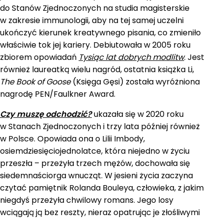
do Stanów Zjednoczonych na studia magisterskie
w zakresie immunologii, aby na tej samej uczelni
ukończyć kierunek kreatywnego pisania, co zmieniło
właściwie tok jej kariery. Debiutowała w 2005 roku
zbiorem opowiadań
Tysiąc lat dobrych modlitw
. Jest
również laureatką wielu nagród, ostatnia książka Li,
The Book of Goose
(Księga Gęsi) została wyróżniona
nagrodę PEN/Faulkner Award.
Czy muszę odchodzić?
ukazała się w 2020 roku
w Stanach Zjednoczonych i trzy lata później również
w Polsce. Opowiada ona o Lilii Imbody,
osiemdziesięciojednolatce, która niejedno w życiu
przeszła – przeżyła trzech mężów, dochowała się
siedemnaściorga wnucząt. W jesieni życia zaczyna
czytać pamiętnik Rolanda Bouleya, człowieka, z jakim
niegdyś przeżyła chwilowy romans. Jego losy
wciągają ją bez reszty, nieraz opatrując je złośliwymi