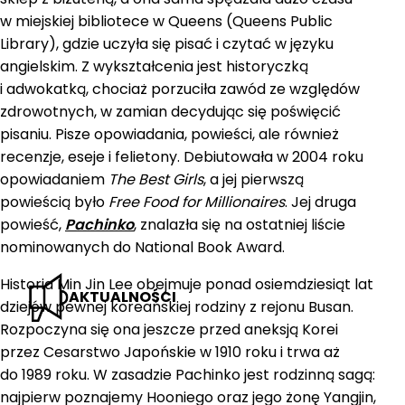
w miejskiej bibliotece w Queens (Queens Public
Library), gdzie uczyła się pisać i czytać w języku
angielskim. Z wykształcenia jest historyczką
i adwokatką, chociaż porzuciła zawód ze względów
zdrowotnych, w zamian decydując się poświęcić
pisaniu. Pisze opowiadania, powieści, ale również
recenzje, eseje i felietony. Debiutowała w 2004 roku
opowiadaniem
The Best Girls
, a jej pierwszą
powieścią było
Free Food for Millionaires
. Jej druga
powieść,
Pachinko
, znalazła się na ostatniej liście
nominowanych do National Book Award.
Historia Min Jin Lee obejmuje ponad osiemdziesiąt lat
AKTUALNOŚCI
dziejów pewnej koreańskiej rodziny z rejonu Busan.
Rozpoczyna się ona jeszcze przed aneksją Korei
przez Cesarstwo Japońskie w 1910 roku i trwa aż
do 1989 roku. W zasadzie Pachinko jest rodzinną sagą:
najpierw poznajemy Hooniego oraz jego żonę Yangjin,