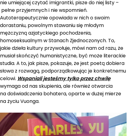
nie umiejącej czytać imigrantki, pisze do niej listy –
pełne przyjemnych i nie wspomnień.
Autoterapeutycznie opowiada w nich o swoim
dorastaniu, powolnym stawaniu się młodym
mężczyzną azjatyckiego pochodzenia,
homoseksualnym w Stanach Zjednoczonych. To,
jakie dzieła kultury przywołuje, mówi nam od razu, że
musiał skończyć humanistyczne, być może literackie
studia. A to, jak pisze, pokazuje, że jest poetą dobiera
słowa z rozwagą, podporządkowując je konkretnemu
celowi.
Wspaniali jesteśmy tylko przez chwilę
wymaga od nas skupienia, ale również otwarcia
na doświadczenia bohatera, oparte w dużej mierze
na życiu Vuonga.