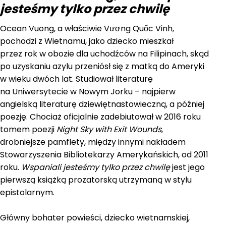
jesteśmy tylko przez chwilę
Ocean Vuong, a właściwie Vương Quốc Vinh,
pochodzi z Wietnamu, jako dziecko mieszkał
przez rok w obozie dla uchodźców na Filipinach, skąd
po uzyskaniu azylu przeniósł się z matką do Ameryki
w wieku dwóch lat. Studiował literaturę
na Uniwersytecie w Nowym Jorku – najpierw
angielską literaturę dziewiętnastowieczną, a później
poezję. Chociaż oficjalnie zadebiutował w 2016 roku
tomem poezji
Night Sky with Exit Wounds
,
drobniejsze pamflety, między innymi nakładem
Stowarzyszenia Bibliotekarzy Amerykańskich, od 2011
roku.
Wspaniali jesteśmy tylko przez chwilę
jest jego
pierwszą książką prozatorską utrzymaną w stylu
epistolarnym.
Główny bohater powieści, dziecko wietnamskiej,