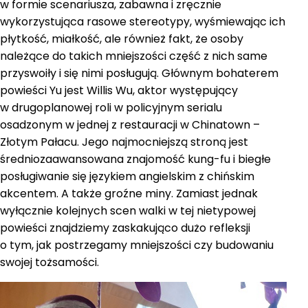
w formie scenariusza, zabawna i zręcznie
wykorzystująca rasowe stereotypy, wyśmiewając ich
płytkość, miałkość, ale również fakt, że osoby
należące do takich mniejszości część z nich same
przyswoiły i się nimi posługują. Głównym bohaterem
powieści Yu jest Willis Wu, aktor występujący
w drugoplanowej roli w policyjnym serialu
osadzonym w jednej z restauracji w Chinatown –
Złotym Pałacu. Jego najmocniejszą stroną jest
średniozaawansowana znajomość kung-fu i biegłe
posługiwanie się językiem angielskim z chińskim
akcentem. A także groźne miny. Zamiast jednak
wyłącznie kolejnych scen walki w tej nietypowej
powieści znajdziemy zaskakująco dużo refleksji
o tym, jak postrzegamy mniejszości czy budowaniu
swojej tożsamości.