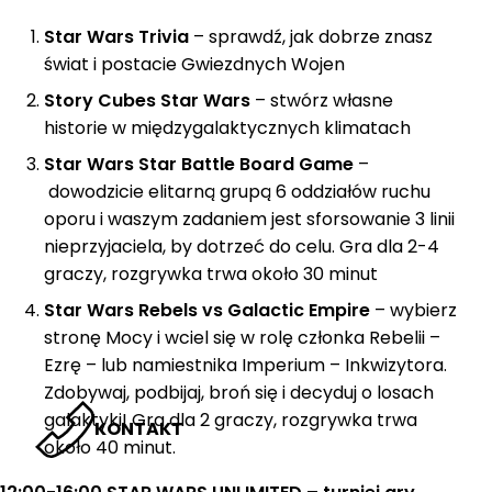
Star Wars Trivia
– sprawdź, jak dobrze znasz
świat i postacie Gwiezdnych Wojen
Story Cubes Star Wars
– stwórz własne
historie w międzygalaktycznych klimatach
Star Wars Star Battle Board Game
–
dowodzicie elitarną grupą 6 oddziałów ruchu
oporu i waszym zadaniem jest sforsowanie 3 linii
nieprzyjaciela, by dotrzeć do celu. Gra dla 2-4
graczy, rozgrywka trwa około 30 minut
Star Wars Rebels vs Galactic Empire
– wybierz
stronę Mocy i wciel się w rolę członka Rebelii –
Ezrę – lub namiestnika Imperium – Inkwizytora.
Zdobywaj, podbijaj, broń się i decyduj o losach
galaktyki! Gra dla 2 graczy, rozgrywka trwa
KONTAKT
około 40 minut.