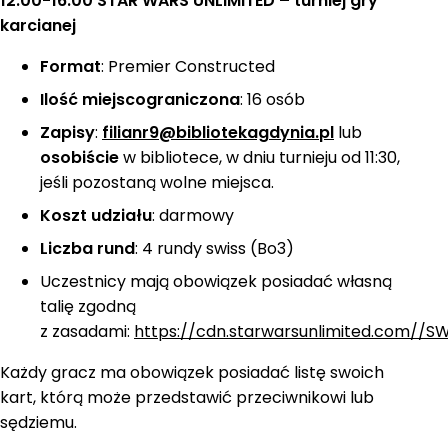
12:00-16:00 STAR WARS UNLIMITED – turniej gry
karcianej
Format
: Premier Constructed
Ilość miejsc
ograniczona
: 16 osób
Zapisy
:
filianr9@bibliotekagdynia.pl
lub
osobiście
w bibliotece, w dniu turnieju od 11:30,
jeśli pozostaną wolne miejsca.
Koszt udziału
: darmowy
Liczba rund
: 4 rundy swiss (Bo3)
Uczestnicy mają obowiązek posiadać własną
talię zgodną
z zasadami:
https://cdn.starwarsunlimited.com/
Każdy gracz ma obowiązek posiadać listę swoich
kart, którą może przedstawić przeciwnikowi lub
sędziemu.