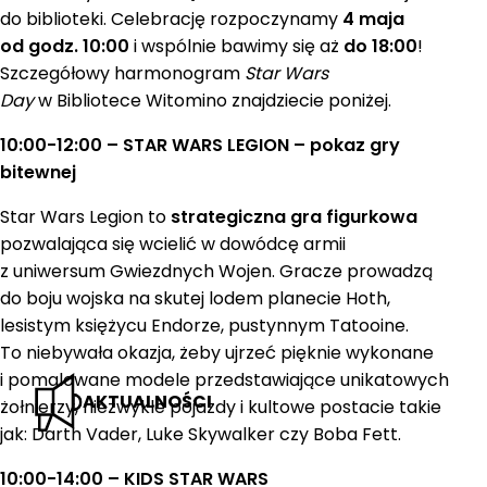
do biblioteki. Celebrację rozpoczynamy
4 maja
od godz. 10:00
i wspólnie bawimy się aż
do 18:00
!
Szczegółowy harmonogram
Star Wars
Day
w Bibliotece Witomino znajdziecie poniżej.
10:00-12:00 – STAR WARS LEGION – pokaz gry
bitewnej
Star Wars Legion to
strategiczna gra figurkowa
pozwalająca się wcielić w dowódcę armii
z uniwersum Gwiezdnych Wojen. Gracze prowadzą
do boju wojska na skutej lodem planecie Hoth,
lesistym księżycu Endorze, pustynnym Tatooine.
To niebywała okazja, żeby ujrzeć pięknie wykonane
i pomalowane modele przedstawiające unikatowych
AKTUALNOŚCI
żołnierzy, niezwykłe pojazdy i kultowe postacie takie
jak: Darth Vader, Luke Skywalker czy Boba Fett.
10:00-14:00 – KIDS STAR WARS