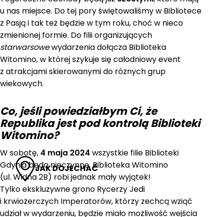
u nas miejsce. Do tej pory świętowaliśmy w Bibliotece
z Pasją i tak też będzie w tym roku, choć w nieco
zmienionej formie. Do filii organizujących
starwarsowe
wydarzenia dołącza Biblioteka
Witomino, w której szykuje się całodniowy event
z atrakcjami skierowanymi do różnych grup
wiekowych.
Co, jeśli powiedziałbym Ci, że
Republika jest pod kontrolą Biblioteki
Witomino?
W sobotę,
4 maja 2024
wszystkie filie Biblioteki
Gdynia będą nieczynne. Biblioteka Witomino
JAK DOJECHAĆ
(ul. Widna 2B) robi jednak mały wyjątek!
Tylko ekskluzywne grono Rycerzy Jedi
i krwiożerczych Imperatorów, którzy zechcą wziąć
udział w wydarzeniu, będzie miało możliwość wejścia