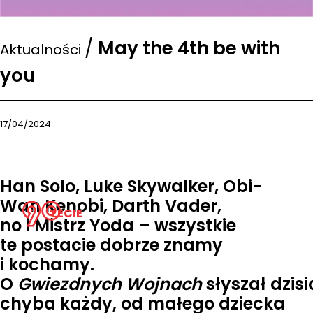
/
May the 4th be with
Aktualności
you
17/04/2024
Han Solo, Luke Skywalker, Obi-
Wan Kenobi, Darth Vader,
LECIE
no i Mistrz Yoda – wszystkie
te postacie dobrze znamy
i kochamy.
O
Gwiezdnych Wojnach
słyszał dzisi
chyba każdy, od małego dziecka