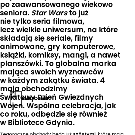
po zaawansowanego wiekowo
seniora.
Star Wars
to już
nie tylko seria filmowa,
lecz wielkie uniwersum, na które
składają się seriale, filmy
animowane, gry komputerowe,
książki, komiksy, mangi, a nawet
planszówki. To globalna marka
mająca swoich wyznawców
w każdym zakątku świata. 4
maja obchodzimy
Światowy Dzień Gwiezdnych
BIBLIOTEKI
Wojen. Wspólna celebracja, jak
co roku, odbędzie się również
w Bibliotece Gdynia.
Tegoroczne obchody będą już
szóstymi
, które mają