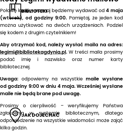
Połowę kodów na maj będziemy wydawać od
4 maja
BIBLIOTEKI
(wtorek), od godziny 9:00.
Pamiętaj, że jeden kod
można użytkować na dwóch urządzeniach. Podziel
się kodem z drugim czytelnikiem!
Aby otrzymać kod, należy wysłać maila na adres:
legimi@bibliotekagdynia.pl
.
W treści maila prosimy
podać imię i nazwisko oraz numer karty
bibliotecznej.
Uwaga:
odpowiemy na wszystkie
maile wysłane
od godziny 9:00 w dniu 4 maja. Wcześniej wysłane
maile nie będą brane pod uwagę.
Prosimy o cierpliwość – weryfikujemy Państwa
zgłoszenia w systemie bibliotecznym, dlatego
JAK DOJECHAĆ
odpowiedzenie na wszystkie wiadomości może zająć
kilka godzin.