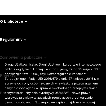
Wyślij
O bibliotece
Regulaminy
Zamówienia publiczne
Droga Użytkowniczko, Drogi Użytkowniku portalu internetowego
bibliotekagdynia.pl Uprzejmie informujemy, że od 25 maja 2018 r.
obowiązuje tzw. RODO, czyli Rozporządzenie Parlamentu
Projekty
Europejskiego i Rady (UE) 2016/679 z dnia 27 kwietnia 2016 r. w
sprawie ochrony osób fizycznych w związku z przetwarzaniem
danych osobowych i w sprawie swobodnego przepływu takich
Partnerzy
danych oraz uchylenia dyrektywy 95/46/WE. Nowe prawo
Rozmiar
wprowadza zmiany w zasadach regulujących przetwarzanie
domyślna czcionka
A
danych osobowych. Szczegółowe zapisy znajdziesz w nowej
czcionki